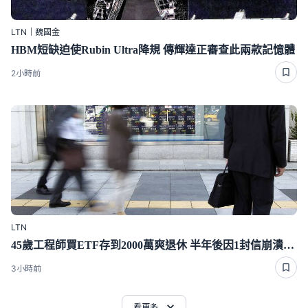
LTN｜魏國金
HBM短缺迫使Rubin Ultra降規 傳輝達正審查此兩款記憶體
2小時前
LTN
45歲工程師買ETF存到2000萬爽退休 半年後因1封信崩潰重回職場
3小時前
看更多