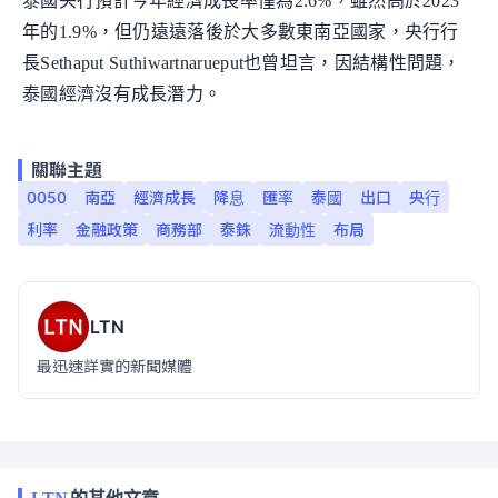
泰國央行預計今年經濟成長率僅為2.6%，雖然高於2023
年的1.9%，但仍遠遠落後於大多數東南亞國家，央行行
長Sethaput Suthiwartnarueput也曾坦言，因結構性問題，
泰國經濟沒有成長潛力。
關聯主題
0050
南亞
經濟成長
降息
匯率
泰國
出口
央行
利率
金融政策
商務部
泰銖
流動性
布局
LTN
最迅速詳實的新聞媒體