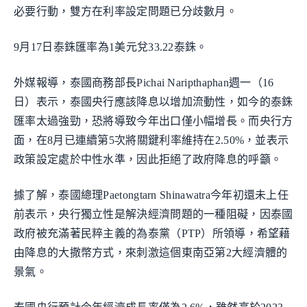
必要行動，雙方在利率設定問題已分歧數月。
9月17日泰銖匯率為1美元兌33.22泰銖。
外媒報導，泰國商務部長Pichai Naripthaphan週一（16
日）表示，泰國央行應該降息以增加流動性，如今的泰銖
匯率太過強勁，恐將導致今年出口僅小幅增長。而央行方
面，在8月已連續第5次將關鍵利率維持在2.50%，並表示
政策設定處於中性水準，因此拒絕了政府降息的呼籲。
據了解，泰國總理Paetongtarn Shinawatra今年初還未上任
前表示，央行獨立性是解決經濟問題的一種阻礙，因泰國
政府被充滿著民粹主義的為泰黨（PTP）所領導，希望藉
由降息的大撒幣方式，來刺激這個東南亞第2大經濟體的
景氣。