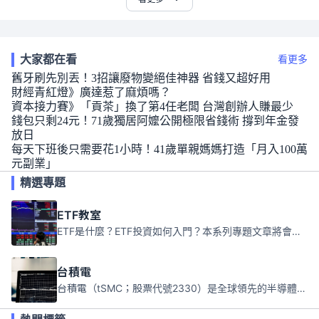
大家都在看
看更多
舊牙刷先別丟！3招讓廢物變絕佳神器 省錢又超好用
財經青紅燈》廣達惹了麻煩嗎？
資本接力賽》「貢茶」換了第4任老闆 台灣創辦人賺最少
錢包只剩24元！71歲獨居阿嬤公開極限省錢術 撐到年金發
放日
每天下班後只需要花1小時！41歲單親媽媽打造「月入100萬
元副業」
精選專題
ETF教室
ETF是什麼？ETF投資如何入門？本系列專題文章將會告訴你新手必須知道的ETF基礎知識。
台積電
台積電（tSMC；股票代號2330）是全球領先的半導體代工公司，成立於1987年，總部位於台灣新竹。且已於美國、日本、德國及中國設廠，台積電是全球首家專業積體電路製造服務公司，也是全球最先進和最大規模的半導體代工廠。