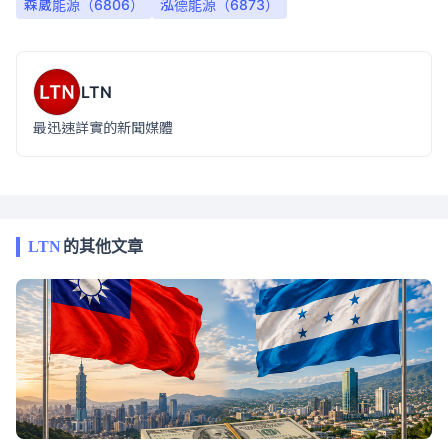
森崴能源（6806）
泓德能源（6873）
LTN
最迅速詳實的新聞媒體
LTN
的其他文章