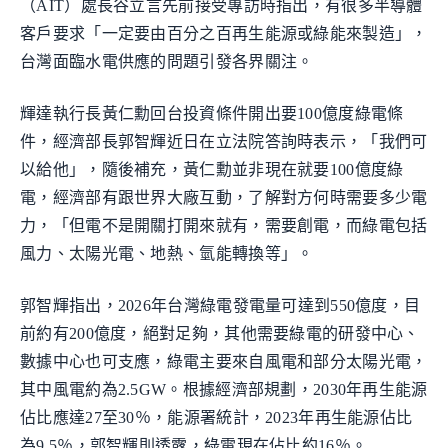
（AIT）處長谷立言先前接受專訪時指出，有很多半導體
客戶要求「一定要由百分之百再生能源或綠能來製造」，
台灣面臨水電供應的問題引發各界關注。
輝達執行長黃仁勳回台投資條件開出要100億度綠電條
件，經濟部長郭智輝近日在立法院答詢時表示，「我們可
以給他」，隨後補充，黃仁勳並非現在就要100億度綠
電，經濟部有跟世界大廠互動，了解對方何時需要多少電
力，「但電不是開關打開來就有，需要創電，而綠電包括
風力、太陽光電、地熱、氫能轉換等」。
郭智輝指出，2026年台灣綠電發電量可達到550億度，目
前約有200億度，絕對足夠，其他需要綠電的研發中心、
數據中心也可支應，綠電主要來自風電和部分太陽光電，
其中風電約為2.5GW。根據經濟部規劃，2030年再生能源
佔比應達27至30％，能源署統計，2023年再生能源佔比
為9.5％，郭智輝則透露，綠電現在佔比約16％。