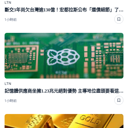
LTN
斷交3年尚欠台灣逾130億！宏都拉斯公布「還債細節」了 竟然只還6％
1小時前
LTN
記憶體供應商坐擁1.23兆元絕對優勢 主導地位盡頭要看這一年
1小時前