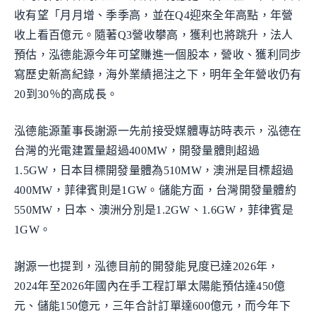
收有望「月月增、季季高，並在Q4迎來全年高點，年營
收上看百億元。隨著Q3營收攀高，獲利也將跳升，法人
預估，泓德能源今年可望賺進一個股本，營收、獲利同步
寫歷史新高紀錄，海外業績挹注之下，明年全年營收仍有
20到30％的高成長。
泓德能源董事長謝源一先前接受媒體專訪時表示，泓德在
台灣的光電建置量超過400MW，開發量體則超過
1.5GW，日本目標開發量體為510MW，澳洲是目標超過
400MW，菲律賓則是1GW。儲能方面，台灣開發量體約
550MW，日本、澳洲分別是1.2GW、1.6GW，菲律賓是
1GW。
謝源一也提到，泓德目前的開發能見度已達2026年，
2024年至2026年國內在手工程訂單太陽能預估達450億
元、儲能150億元，三年合計訂單達600億元，而今年下