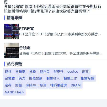
億
考量台積電1風險！外媒另曝兩家公司值得買進並長期持有
記憶體價格明年第2季見頂？花旗大砍美光目標價了
精選專題
ETF教室
ETF是什麼？ETF投資如何入門？本系列專題文章將會告訴你新手必須知道的ETF基礎知識。
台積電
台積電（tSMC；股票代號2330）是全球領先的半導體代工公司，成立於1987年，總部位於台灣新竹。且已於美國、日本、德國及中國設廠，台積電是全球首家專業積體電路製造服務公司，也是全球最先進和最大規模的半導體代工廠。
熱門標籤
退休
台積電
台股
退休金
好市多
costco
副業
記憶體
美光
財務規劃
副業收入
副業工作
副業投資
定存
財報
陳時中
慈濟
律師騙慈濟
DRAM
NAND Flash