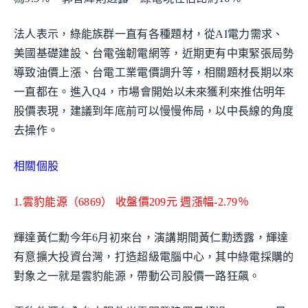
法人表示，綠能族群一直有各種題材，從AI電力需求、
美國基礎建設、台電強韌電網等，近期更有中東緊張局勢
導致油價上漲、台電工業電價調升等，相關題材長期以來
一直都在。進入Q4，市場會開始以未來獲利來推估明年
股價表現，建議到年底前可以慢慢佈局，以中長線的角度
去操作。
相關個股
1.雲豹能源（6869） 收盤價209元 週漲幅-2.79％
輝達黃仁勳今年6月初來台，演講期間黃仁勳透露，輝達
有意擴大投資台灣，打造超級電腦中心，其中綠電採購的
對象之一就是雲豹能源，帶動公司股價一路狂飆。