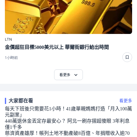
LTN
金價超狂目標5000美元以上 華爾街銀行給出時間
1小時前
看更多
大家都在看
看更多
每天下班後只需要花1小時！41歲單親媽媽打造「月入100萬
元副業」
440萬退休金丟定存最安心？ 阿北一刷存摺超傻眼 3年利息
僅1千多
慈濟資產雄厚！帳列土地不動產破8百億、年捐贈收入逾70