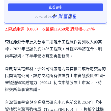
2.森崴能源（6806） 收盤價119.50元 週漲幅-3.24％
森崴能源今年進入台電二期離岸工程施作認列收入的高
峰，2023年已認列約24％工程款，剩餘65％將在今、明
兩年認列，下半年營收有望再創新高。
森崴有售電題材，子公司富威電力是首批完成綠電交易的
民間售電公司，證券交易所有價證券上市審議委員會14日
審議通過富威電力（6994）初次申請股票上市案，正待
證交所董事會核議。
台灣董事學會與企業發展研究中心先前公佈2024年「外
資精選台灣百強榜單（TaiwanFINI100）」，模擬全球機