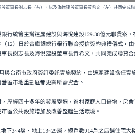
建設董事長謝志長（右），以及海悅建設董事長黃希文（左）共同完成
銀行統籌主辦達麗建設與海悅建設129.38億元聯貸案，
（12）日於合庫銀總行舉行聯合授信簽約典禮儀式，由
董事長謝志長及海悅建設董事長黃希文，共同完成聯貸合
年3月與台南市政府簽訂委託實施契約，由達麗建設擔任實
實營區市地重劃區都更案所需資金。
村，歷經四十多年的發展變遷，眷村家庭人口倍增，房舍
成市區公共設施增加及改善整體生活環境。
棟地下3~4層、地上13~29層，總戶數914戶之店舖住宅