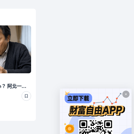
440萬退休金丟定存最安心？ 阿北一刷存摺超傻眼 3年利息僅1千多