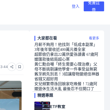
免費註
登入
冊
大家都在看
看更多
月薪不夠用！他找到「低成本副業」
3年後年營收近400萬元養全家
超節儉仍拿出22萬供愛孫讀書 67歲阿
嬤匯款後結局超心寒
黃仁勳自嘲「終生需要心理治療」父
13:44
母不斷挑剔讓他學會一件事受益無窮
舊牙刷先別丟！3招讓廢物變絕佳神器
省錢又超好用
女兒頻繁帶孫回娘家吃晚餐！72歲阿
嬤退休生活大亂 最後忍不住開口了
精選專題
ETF教室