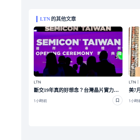
LTN
的其他文章
LTN
LTN
斷交19年真的好想念？台灣晶片實力太香 哥斯大黎加又要來台了
1小時前
1小時