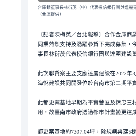
合庫銀董事長林衍茂（中）代表授信銀行團與達麗
（合庫提供）
〔記者陳梅英／台北報導〕合作金庫商業
同業熱烈支持及踴躍參貸下完成募集，今
事長林衍茂代表授信銀行團與達麗建設
此次聯貸案主要支應達麗建設在2022
海悅建設共同開發位於台南市第二期平
此都更案基地早期為平實營區及精忠三
用，故臺南市政府透過都市計畫變更達
都更案基地約7307.04坪，除規劃興建5