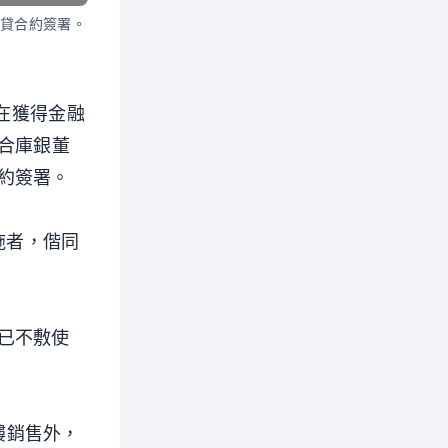
聯貸合約簽署。
在獲得金融
合庫銀董
約簽署。
施者，偕同
已不敷使
大樓銷售外，