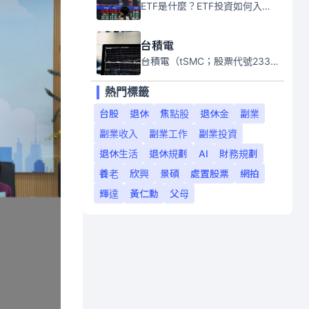
ETF是什麼？ETF投資如何入門？本系列專題文章將會告訴你新手必須知道的ETF基礎知識。
台積電
台積電（tSMC；股票代號2330）是全球領先的半導體代工公司，成立於1987年，總部位於台灣新竹。且已於美國、日本、德國及中國設廠，台積電是全球首家專業積體電路製造服務公司，也是全球最先進和最大規模的半導體代工廠。
熱門標籤
台股
退休
焦點股
退休金
副業
副業收入
副業工作
副業投資
退休生活
退休規劃
AI
財務規劃
養老
欣興
景碩
處置股票
網拍
輝達
黃仁勳
父母