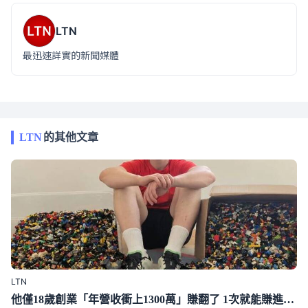
LTN
最迅速詳實的新聞媒體
LTN
的其他文章
LTN
他僅18歲創業「年營收衝上1300萬」賺翻了 1次就能賺進97萬