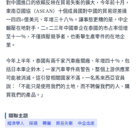
對中國進口的依賴反映在貿易失衡的擴大，今年前十月，
東南亞國協（ASEAN）十個成員國對中國的貿易逆差達
一四四○億美元、年增三十八％。讓事態更糟的是，中企
輾壓在地對手，二○二三年中國車企在泰國的市占率倍增
至十一％，不僅擠壓競爭者，也衝擊生產零件的在地企
業。
今年上半年，泰國有兩千家汽車廠關廠、年增四十％，包
括日本車企鈴木；一家汽車零件商警告，整個上游供應業
可能被消滅。這引發相關國家不滿，一名馬來西亞官員
說：「不能只是使用我們的土地，而不聘僱我們的人、購
買我們的產品。」
關聯主題
經濟學人
採購
聘僱
貿易失衡
中企出走