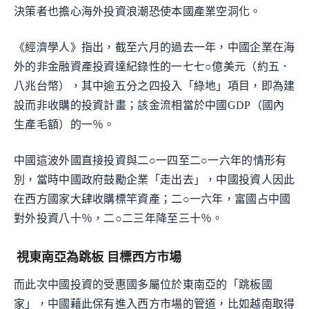
決策者也擔心海外投資浪潮恐使本國產業空洞化。
《經濟學人》指出，截至六月的過去一年，中國企業在海
外的非金融資產投資達紀錄性的一七七○億美元（約五．
八兆台幣），其中逾五分之四投入「綠地」項目，即為建
設而非收購的投資計畫；該金流相當於中國GDP（國內
生產毛額）的一％。
中國這波外國直接投資與二○一四至二○一六年的情形有
別，當時中國政府鼓勵企業「走出去」，中國投資人因此
在西方國家大肆收購標竿資產；二○一六年，富國占中國
對外投資八十％，二○二三年降至三十％。
視東南亞為跳板 目標西方市場
而此次中國投資的受惠國多屬位於東南亞的「跳板國
家」，中國藉此保有進入西方市場的管道，比如越南取得