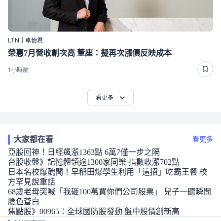
LTN｜卓怡君
榮惠7月營收創次高 董座：擬再次漲價反映成本
1小時前
看更多
大家都在看
看更多
亞股回神！日經飆漲1363點 6萬7僅一步之隔
台股收盤》記憶體領逾1300家同樂 指數收漲702點
日本名校爆醜聞！早稻田爆學生利用「這招」吃霸王餐 校
方罕見說重話
68歲老母突喊「我砸100萬買你們公司股票」 兒子一聽瞬間
臉色蒼白
焦點股》00965：全球國防股發動 盤中股價創新高