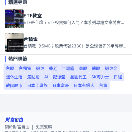
精選專題
ETF教室
ETF是什麼？ETF投資如何入門？本系列專題文章將會告訴你新手必須知道的ETF基礎知識。
台積電
台積電（tSMC；股票代號2330）是全球領先的半導體代工公司，成立於1987年，總部位於台灣新竹。且已於美國、日本、德國及中國設廠，台積電是全球首家專業積體電路製造服務公司，也是全球最先進和最大規模的半導體代工廠。
熱門標籤
台股
台積電
退休
養老
半導體
美股
韓股
退休金
退休生活
焦點股
AI
記憶體
晶圓代工
SK海力士
日經
韓國股市
日本上班族
日本富豪
日本有錢人
台灣
關於財富自由
免責聲明
|