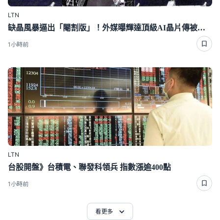
LTN
缺晶風暴逼出「閹割版」！外媒曝輝達頂級AI晶片傳被迫降規
1小時前
LTN
台股開盤》台積電、聯發科領兵 指數漲逾400點
1小時前
看更多