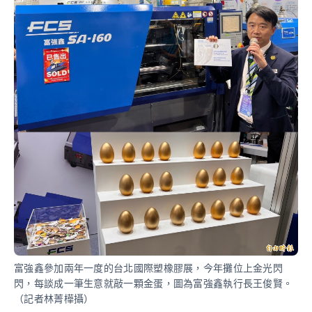
富強鑫參加兩年一度的台北國際塑橡膠展，今年攤位上金光閃
閃，每談成一筆生意就敲一顆金蛋，圖為富強鑫執行長王俊賢。
（記者林菁樺攝）