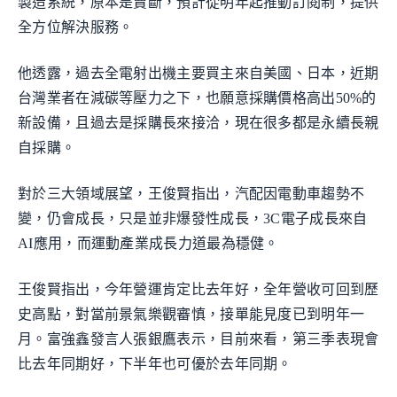
製造系統，原本是賣斷，預計從明年起推動訂閱制，提供
全方位解決服務。
他透露，過去全電射出機主要買主來自美國、日本，近期
台灣業者在減碳等壓力之下，也願意採購價格高出50%的
新設備，且過去是採購長來接洽，現在很多都是永續長親
自採購。
對於三大領域展望，王俊賢指出，汽配因電動車趨勢不
變，仍會成長，只是並非爆發性成長，3C電子成長來自
AI應用，而運動產業成長力道最為穩健。
王俊賢指出，今年營運肯定比去年好，全年營收可回到歷
史高點，對當前景氣樂觀審慎，接單能見度已到明年一
月。富強鑫發言人張銀鷹表示，目前來看，第三季表現會
比去年同期好，下半年也可優於去年同期。