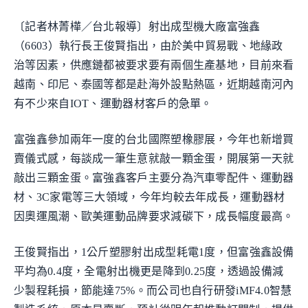
〔記者林菁樺／台北報導〕射出成型機大廠富強鑫
（6603）執行長王俊賢指出，由於美中貿易戰、地緣政
治等因素，供應鏈都被要求要有兩個生產基地，目前來看
越南、印尼、泰國等都是赴海外設點熱區，近期越南河內
有不少來自IOT、運動器材客戶的急單。
富強鑫參加兩年一度的台北國際塑橡膠展，今年也新增買
賣儀式感，每談成一筆生意就敲一顆金蛋，開展第一天就
敲出三顆金蛋。富強鑫客戶主要分為汽車零配件、運動器
材、3C家電等三大領域，今年均較去年成長，運動器材
因奧運風潮、歐美運動品牌要求減碳下，成長幅度最高。
王俊賢指出，1公斤塑膠射出成型耗電1度，但富強鑫設備
平均為0.4度，全電射出機更是降到0.25度，透過設備減
少製程耗損，節能達75%。而公司也自行研發iMF4.0智慧