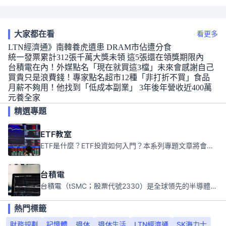
大家都在看
看更多
LTN經濟通》南韓養虎遺患 DRAM市佔遭分食
統一發票累計312張千萬大獎未領 這5張還在領獎期限內
台積電在內！外媒點名「現在就買這3檔」未來會感謝自己
買貴只是浪費錢！專家點名超市12種「非打折不買」食品
月薪不夠用！他找到「低成本副業」 3年後年營收近400萬
元養全家
精選專題
ETF教室
ETF是什麼？ETF投資如何入門？本系列專題文章將會告訴你新手必須知道的ETF基礎知識。
台積電
台積電（tSMC；股票代號2330）是全球領先的半導體代工公司，成立於1987年，總部位於台灣新竹。且已於美國、日本、德國及中國設廠，台積電是全球首家專業積體電路製造服務公司，也是全球最先進和最大規模的半導體代工廠。
熱門標籤
財務規劃
記憶體
退休
退休生活
LTN經濟通
SK海力士