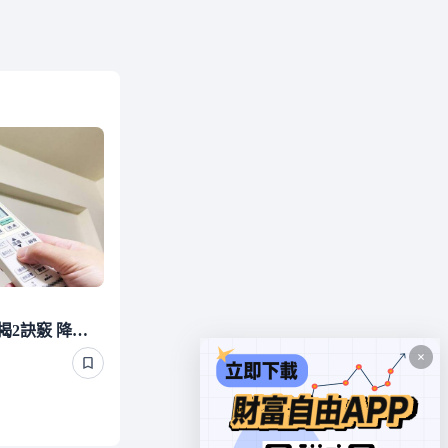
冷氣怎麼開最省錢？專家揭2訣竅 降溫快又省電