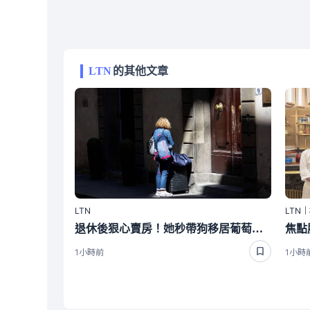
LTN
的其他文章
LTN
LTN
退休後狠心賣房！她秒帶狗移居葡萄牙 如今現況曝光
1小時前
1小時