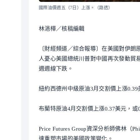
國際油價週五（7日）上漲。（路透）
林浥樺／核稿編輯
〔財經頻道／綜合報導〕在美國對伊朗
人憂心美國總統川普對中國再次發動貿
週週線下跌。
紐約西德州中級原油3月交割價上漲0.39美
布蘭特原油4月交割價上漲0.37美元，或0.
Price Futures Group資深分析
速重塑市場的美國政策變化。