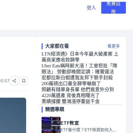
免費註
登入
冊
大家都在看
看更多
LTN經濟通》日本今年最大破產案 上
萬商家應收款歸零
Uber Eats稱時薪大漲！工會怒批「障
眼法」 勞動部晚間定調：確實違法
宏都拉斯白蝦遭我友邦下狠手封殺
00:57
200萬磅出口量全歸零嚇崩了
照顧有錢單身長輩 他們竟意外分到
4220萬遺產 背後真相曝光了
業績撐腰 雙鴻漲停重返千金
精選專題
ETF教室
ETF是什麼？ETF投資如何入門？本系列專題文章將會告訴你新手必須知道的ETF基礎知識。