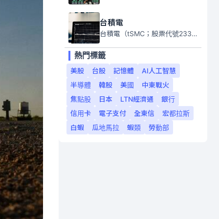
台積電
台積電（tSMC；股票代號2330）是全球領先的半導體代工公司，成立於1987年，總部位於台灣新竹。且已於美國、日本、德國及中國設廠，台積電是全球首家專業積體電路製造服務公司，也是全球最先進和最大規模的半導體代工廠。
熱門標籤
美股
台股
記憶體
AI人工智慧
半導體
韓股
美國
中東戰火
焦點股
日本
LTN經濟通
銀行
信用卡
電子支付
全東信
宏都拉斯
白蝦
瓜地馬拉
蝦類
勞動部