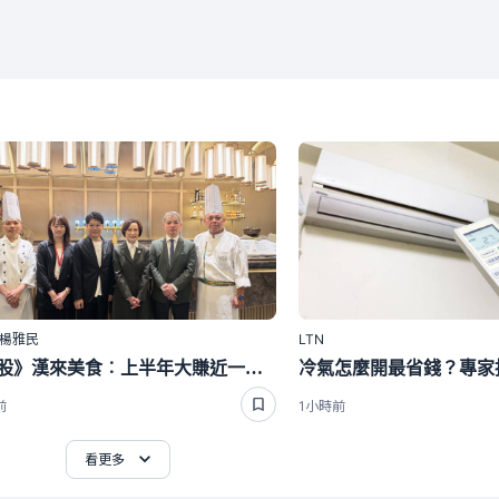
｜楊雅民
LTN
焦點股》漢來美食︰上半年大賺近一個股本 股價強漲逾7％
前
1小時前
看更多