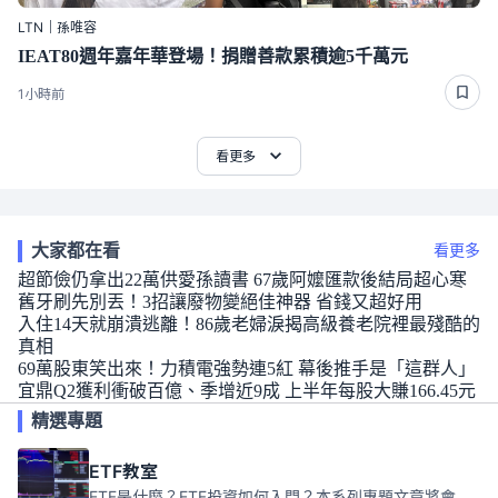
LTN｜孫唯容
IEAT80週年嘉年華登場！捐贈善款累積逾5千萬元
1小時前
看更多
大家都在看
看更多
超節儉仍拿出22萬供愛孫讀書 67歲阿嬤匯款後結局超心寒
舊牙刷先別丟！3招讓廢物變絕佳神器 省錢又超好用
入住14天就崩潰逃離！86歲老婦淚揭高級養老院裡最殘酷的
真相
69萬股東笑出來！力積電強勢連5紅 幕後推手是「這群人」
宜鼎Q2獲利衝破百億、季增近9成 上半年每股大賺166.45元
精選專題
ETF教室
ETF是什麼？ETF投資如何入門？本系列專題文章將會告訴你新手必須知道的ETF基礎知識。