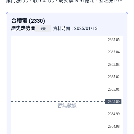
羅門漲1元，收160.5元，成交額58.91億元，排名第10。