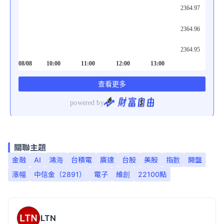
關聯主題
金融
AI
鴻海
台積電
廣達
台股
美股
指數
開盤
漲幅
中信金（2891）
電子
維創
22100點
LTN