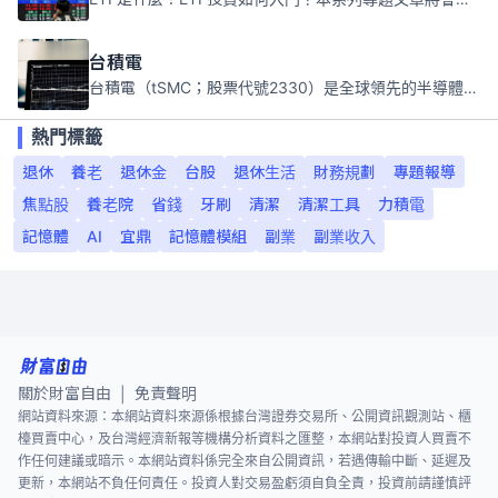
台積電
台積電（tSMC；股票代號2330）是全球領先的半導體代工公司，成立於1987年，總部位於台灣新竹。且已於美國、日本、德國及中國設廠，台積電是全球首家專業積體電路製造服務公司，也是全球最先進和最大規模的半導體代工廠。
熱門標籤
退休
養老
退休金
台股
退休生活
財務規劃
專題報導
焦點股
養老院
省錢
牙刷
清潔
清潔工具
力積電
記憶體
AI
宜鼎
記憶體模組
副業
副業收入
關於財富自由
免責聲明
|
網站資料來源：本網站資料來源係根據台灣證券交易所、公開資訊觀測站、櫃
檯買賣中心，及台灣經濟新報等機構分析資料之匯整，本網站對投資人買賣不
作任何建議或暗示。本網站資料係完全來自公開資訊，若遇傳輸中斷、延遲及
更新，本網站不負任何責任。投資人對交易盈虧須自負全責，投資前請謹慎評