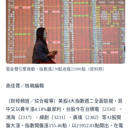
電金雙引擎啟動，指數漲230點收復22000點（資料照）
高佳菁／核稿編輯
〔財經頻道／綜合報導〕美股4大指數週二全面勁揚，其
中又以費半漲4.18%最犀利，台股今在台積電（2330）、
鴻海（2317）、緯創（3231）、廣達（2382）等AI股開
盤大漲，指數開盤漲155.46點，以21952.03點開出，在電