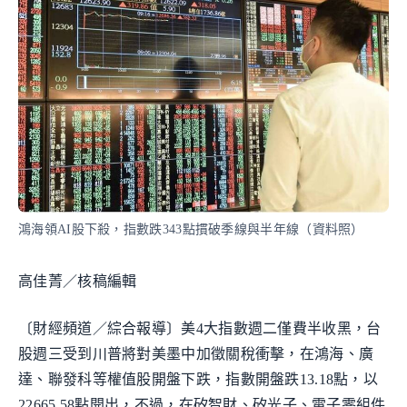
鴻海領AI股下殺，指數跌343點摜破季線與半年線（資料照）
高佳菁／核稿編輯
〔財經頻道／綜合報導〕美4大指數週二僅費半收黑，台
股週三受到川普將對美墨中加徵關稅衝擊，在鴻海、廣
達、聯發科等權值股開盤下跌，指數開盤跌13.18點，以
22665.58點開出，不過，在矽智財、矽光子、電子零組件