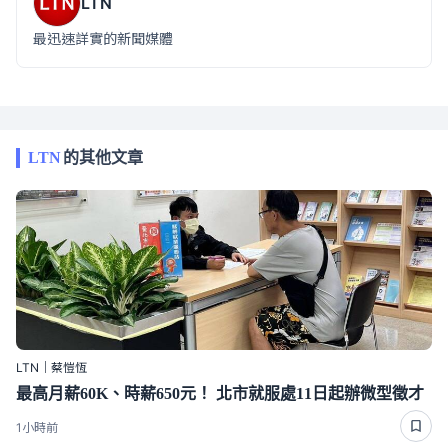
LTN
最迅速詳實的新聞媒體
LTN
的其他文章
LTN｜蔡愷恆
最高月薪60K、時薪650元！ 北市就服處11日起辦微型徵才
1小時前