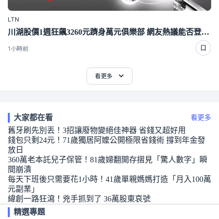
LTN
川湖股價1週狂飆3260元躋身萬元俱樂部 網友熱議能否登「股王」
1小時前
看更多
大家都在看
看更多
舊牙刷先別丟！3招讓廢物變絕佳神器 省錢又超好用
錢包只剩24元！71歲獨居阿嬤公開極限省錢術 撐到年金發
放日
360萬老本託兒子保管！81歲婦翻開存摺見「驚人數字」瞬
間崩潰
每天下班後只需要花1小時！41歲單親媽媽打造「月入100萬
元副業」
緯創一路狂瀉！兇手抓到了 36萬股東哀號
精選專題