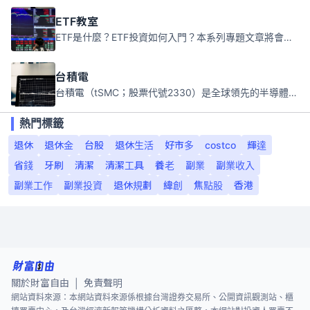
ETF教室
ETF是什麼？ETF投資如何入門？本系列專題文章將會告訴你新手必須知道的ETF基礎知識。
台積電
台積電（tSMC；股票代號2330）是全球領先的半導體代工公司，成立於1987年，總部位於台灣新竹。且已於美國、日本、德國及中國設廠，台積電是全球首家專業積體電路製造服務公司，也是全球最先進和最大規模的半導體代工廠。
熱門標籤
退休
退休金
台股
退休生活
好市多
costco
輝達
省錢
牙刷
清潔
清潔工具
養老
副業
副業收入
副業工作
副業投資
退休規劃
緯創
焦點股
香港
關於財富自由
免責聲明
|
網站資料來源：本網站資料來源係根據台灣證券交易所、公開資訊觀測站、櫃