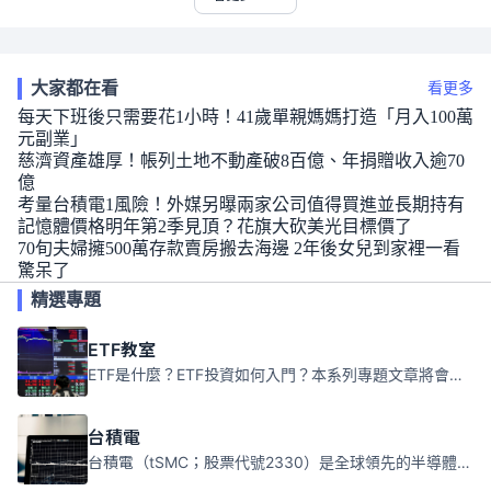
大家都在看
看更多
每天下班後只需要花1小時！41歲單親媽媽打造「月入100萬
元副業」
慈濟資產雄厚！帳列土地不動產破8百億、年捐贈收入逾70
億
考量台積電1風險！外媒另曝兩家公司值得買進並長期持有
記憶體價格明年第2季見頂？花旗大砍美光目標價了
70旬夫婦擁500萬存款賣房搬去海邊 2年後女兒到家裡一看
驚呆了
精選專題
ETF教室
ETF是什麼？ETF投資如何入門？本系列專題文章將會告訴你新手必須知道的ETF基礎知識。
台積電
台積電（tSMC；股票代號2330）是全球領先的半導體代工公司，成立於1987年，總部位於台灣新竹。且已於美國、日本、德國及中國設廠，台積電是全球首家專業積體電路製造服務公司，也是全球最先進和最大規模的半導體代工廠。