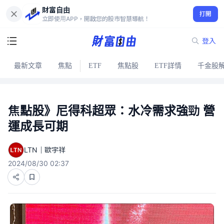
財富自由
打開
立即使用APP，開啟您的股市智慧導航！
登入
最新文章
焦點
ETF
焦點股
ETF詳情
千金股
焦點股》尼得科超眾：水冷需求強勁 營
運成長可期
LTN｜歐宇祥
2024/08/30 02:37