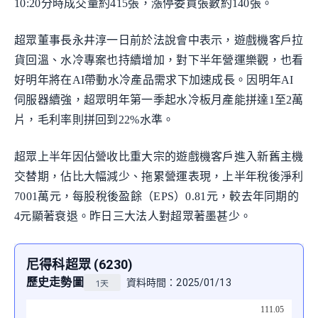
10:20分時成交量約415張，漲停委買張數約140張。
超眾董事長永井淳一日前於法說會中表示，遊戲機客戶拉
貨回溫、水冷專案也持續增加，對下半年營運樂觀，也看
好明年將在AI帶動水冷產品需求下加速成長。因明年AI
伺服器續強，超眾明年第一季起水冷板月產能拼達1至2萬
片，毛利率則拼回到22%水準。
超眾上半年因佔營收比重大宗的遊戲機客戶進入新舊主機
交替期，佔比大幅減少、拖累營運表現，上半年稅後淨利
7001萬元，每股稅後盈餘（EPS）0.81元，較去年同期的
4元顯著衰退。昨日三大法人對超眾著墨甚少。