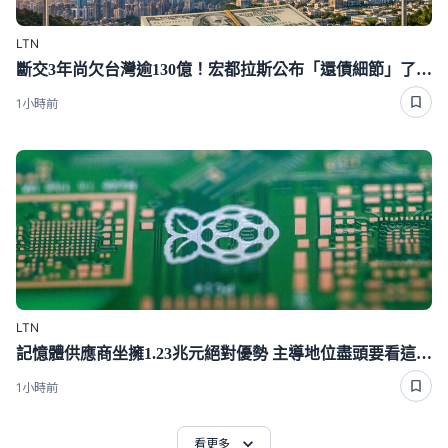
LTN
斷交3年尚欠台灣逾130億！宏都拉斯公布「還債細節」了 竟然只還6％
1小時前
LTN
記憶體供應商坐擁1.23兆元絕對優勢 主導地位盡頭要看這一年
1小時前
看更多