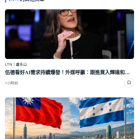
LTN｜盧永山
伍德看好AI需求持續爆發！外媒呼籲：跟進買入輝達和台積電
1小時前