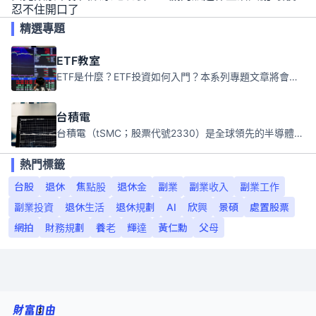
忍不住開口了
精選專題
ETF教室
ETF是什麼？ETF投資如何入門？本系列專題文章將會告訴你新手必須知道的ETF基礎知識。
台積電
台積電（tSMC；股票代號2330）是全球領先的半導體代工公司，成立於1987年，總部位於台灣新竹。且已於美國、日本、德國及中國設廠，台積電是全球首家專業積體電路製造服務公司，也是全球最先進和最大規模的半導體代工廠。
熱門標籤
台股
退休
焦點股
退休金
副業
副業收入
副業工作
副業投資
退休生活
退休規劃
AI
欣興
景碩
處置股票
網拍
財務規劃
養老
輝達
黃仁勳
父母