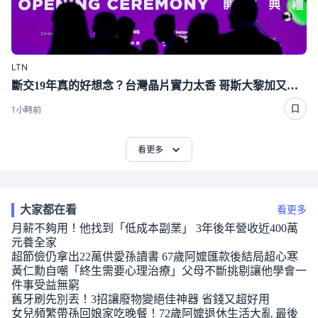
LTN
斷交19年真的好想念？台灣晶片實力太香 哥斯大黎加又要來台了
1小時前
看更多
大家都在看
看更多
月薪不夠用！他找到「低成本副業」 3年後年營收近400萬
元養全家
超節儉仍拿出22萬供愛孫讀書 67歲阿嬤匯款後結局超心寒
黃仁勳自嘲「終生需要心理治療」父母不斷挑剔讓他學會一
件事受益無窮
舊牙刷先別丟！3招讓廢物變絕佳神器 省錢又超好用
女兒頻繁帶孫回娘家吃晚餐！72歲阿嬤退休生活大亂 最後