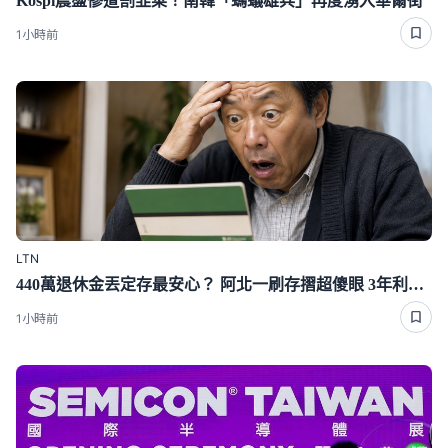
Kospi震盪慘遭割韭菜！南韓「螞蟻雄兵」再度湧入華爾街
1小時前
LTN
440萬退休金丟定存最安心？ 阿北一刷存摺超傻眼 3年利息僅1千多
1小時前