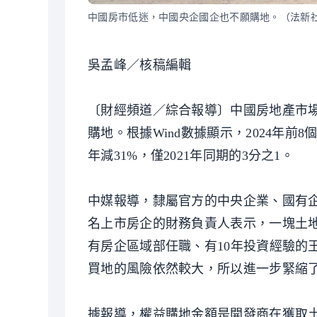
中國房市低迷，中國央企國企也不願購地。（法新
吳孟峰／核稿編輯
〔財經頻道／綜合報導〕中國房地產市
購地。根據Wind數據顯示，2024年前8
年減31%，僅2021年同期的3分之1。
中媒報導，隸屬官方的中央企業、國有
名上市房企的財務負責人表示，一塊土
有房企區域部任職、有10年投資經驗的
買地的風險依然較大，所以進一步緊縮
據報導，權益購地金額是開發商在獲取