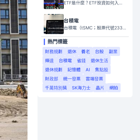
ETF是什麼？ETF投資如何入門？本系列專題文章將會告訴你新手必須知道的ETF基礎知識。
台積電
台積電（tSMC；股票代號2330）是全球領先的半導體代工公司，成立於1987年，總部位於台灣新竹。且已於美國、日本、德國及中國設廠，台積電是全球首家專業積體電路製造服務公司，也是全球最先進和最大規模的半導體代工廠。
熱門標籤
財務規劃
退休
養老
台股
副業
輝達
台積電
省錢
退休生活
退休規劃
記憶體
AI
焦點股
財政部
統一發票
雲端發票
千萬特別獎
SK海力士
晶片
網拍