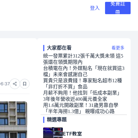
免費註
登入
冊
大家都在看
看更多
統一發票累計312張千萬大獎未領 這5
張還在領獎期限內
台積電在內！外媒點名「現在就買這3
檔」未來會感謝自己
買貴只是浪費錢！專家點名超市12種
06:37
「非打折不買」食品
月薪不夠用！他找到「低成本副業」
3年後年營收近400萬元養全家
用1.6萬元開啟副業！31歲男靠自學
「半年海撈1.3億」 親曝成功心路
精選專題
ETF教室