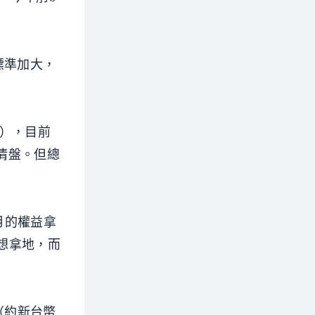
標準加大，
元），目前
清盤。但總
月的權益拿
不想拿地，而
（約新台幣