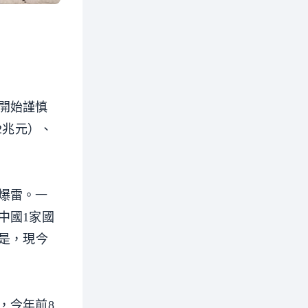
開始謹慎
2兆元）、
爆雷。一
中國1家國
是，現今
，今年前8