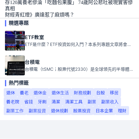
存120萬養老慘淪「吃麵包果腹」 74歲阿公悲吐被現實害慘
真相
財經青紅燈》廣達惹了麻煩嗎？
精選專題
ETF教室
ETF是什麼？ETF投資如何入門？本系列專題文章將會告訴你新手必須知道的ETF基礎知識。
台積電
台積電（tSMC；股票代號2330）是全球領先的半導體代工公司，成立於1987年，總部位於台灣新竹。且已於美國、日本、德國及中國設廠，台積電是全球首家專業積體電路製造服務公司，也是全球最先進和最大規模的半導體代工廠。
熱門標籤
退休
養老
退休金
退休生活
財務規劃
台股
移居
養老院
省錢
牙刷
清潔
清潔工具
副業
副業收入
副業工作
副業投資
退休規劃
股票投資
日本企業
理財