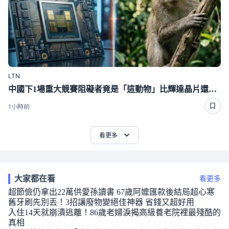
LTN
中國下1場重大競賽阻礙者竟是「這動物」比輝達晶片還難搞
1小時前
看更多
大家都在看
看更多
超節儉仍拿出22萬供愛孫讀書 67歲阿嬤匯款後結局超心寒
舊牙刷先別丟！3招讓廢物變絕佳神器 省錢又超好用
入住14天就崩潰逃離！86歲老婦淚揭高級養老院裡最殘酷的
真相