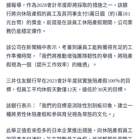
據報導，作為2028會計年度即將採取的措施之一，該銀
行將向休陪產假的員工及其同事支付5萬日圓（約1萬181
元台幣）的獎金，前提是在該員工休陪產假期間，公司業
務仍能穩定運作。
該公司在新聞稿中表示，考量到讓員工能夠獲得充足的工
作準備時間，「我們將推動增強團隊韌性的舉措，將陪產
假視為一個（提升工作效率）的機遇」。
三井住友銀行早在2023會計年度就實施陪產假100％的目
標，但員工平均休假天數僅12天，遠低於30天的目標。
該銀行表示：「我們的目標是消除性別刻板印象，建立一
種將男性休陪產假和參與育兒視為常態的文化。」
此舉正值愈來愈多的日本企業推出措施，向休陪產假員工