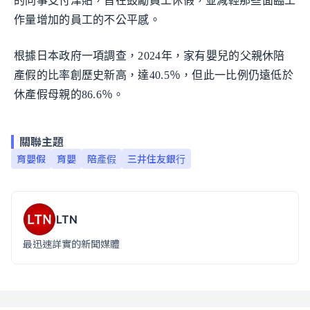
的同事支付津貼，旨在鼓勵員工休假，並減輕那些面臨工
作量增加的員工的不公平感。
根據日本政府一項調查，2024年，家有嬰兒的父親休陪
產假的比率創歷史新高，達40.5％，但此一比例仍遠低於
休產假母親的86.6％。
關聯主題
育嬰假
育嬰
陪產假
三井住友銀行
LTN
最迅速詳實的新聞媒體