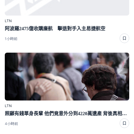
LTN
阿波羅2475億收購廉航 擊退對手入主易捷航空
1小時前
LTN
照顧有錢單身長輩 他們竟意外分到4220萬遺產 背後真相曝光了
4小時前