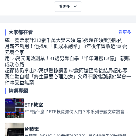
看更多
大家都在看
看更多
統一發票累計312張千萬大獎未領 這5張還在領獎期限內
月薪不夠用！他找到「低成本副業」 3年後年營收近400萬
元養全家
用1.6萬元開啟副業！31歲男靠自學「半年海撈1.3億」 親曝
成功心路
超節儉仍拿出22萬供愛孫讀書 67歲阿嬤匯款後結局超心寒
黃仁勳自嘲「終生需要心理治療」父母不斷挑剔讓他學會一
件事受益無窮
精選專題
ETF教室
ETF是什麼？ETF投資如何入門？本系列專題文章將會告訴你新手必須知道的ETF基礎知識。
台積電
台積電（tSMC；股票代號2330）是全球領先的半導體代工公司，成立於1987年，總部位於台灣新竹。且已於美國、日本、德國及中國設廠，台積電是全球首家專業積體電路製造服務公司，也是全球最先進和最大規模的半導體代工廠。