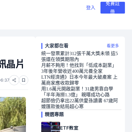
免費註
登入
冊
大家都在看
看更多
統一發票累計312張千萬大獎未領 這5
張還在領獎期限內
訊晶片
月薪不夠用！他找到「低成本副業」
3年後年營收近400萬元養全家
LTN經濟通》日本今年最大破產案 上
06:37
萬商家應收款歸零
用1.6萬元開啟副業！31歲男靠自學
「半年海撈1.3億」 親曝成功心路
超節儉仍拿出22萬供愛孫讀書 67歲阿
嬤匯款後結局超心寒
精選專題
ETF教室