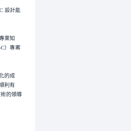
C 設計能
專業知
oC）專案
化的成
順利有
技術的領導