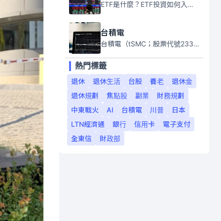
ETF是什麼？ETF投資如何入門？本系列專題文章將會告訴你新手必須知道的ETF基礎知識。
台積電
台積電（tSMC；股票代號2330）是全球領先的半導體代工公司，成立於1987年，總部位於台灣新竹。且已於美國、日本、德國及中國設廠，台積電是全球首家專業積體電路製造服務公司，也是全球最先進和最大規模的半導體代工廠。
熱門標籤
退休
退休生活
台股
養老
退休金
退休規劃
焦點股
副業
財務規劃
中東戰火
AI
台積電
川普
日本
LTN經濟通
銀行
信用卡
電子支付
全東信
財政部