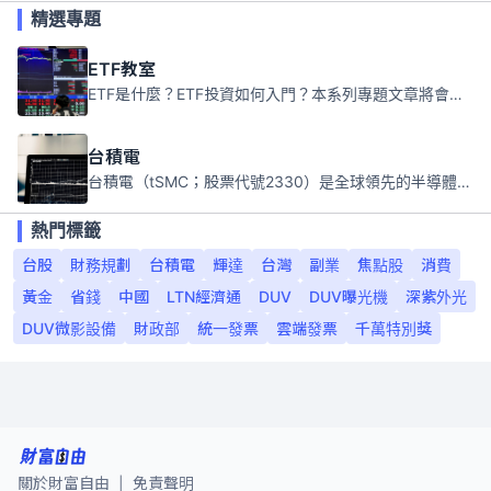
精選專題
ETF教室
ETF是什麼？ETF投資如何入門？本系列專題文章將會告訴你新手必須知道的ETF基礎知識。
台積電
台積電（tSMC；股票代號2330）是全球領先的半導體代工公司，成立於1987年，總部位於台灣新竹。且已於美國、日本、德國及中國設廠，台積電是全球首家專業積體電路製造服務公司，也是全球最先進和最大規模的半導體代工廠。
熱門標籤
台股
財務規劃
台積電
輝達
台灣
副業
焦點股
消費
黃金
省錢
中國
LTN經濟通
DUV
DUV曝光機
深紫外光
DUV微影設備
財政部
統一發票
雲端發票
千萬特別獎
關於財富自由
免責聲明
|