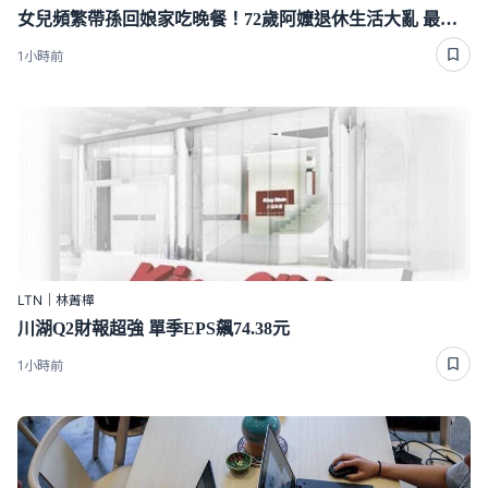
女兒頻繁帶孫回娘家吃晚餐！72歲阿嬤退休生活大亂 最後忍不住開口了
1小時前
LTN｜林菁樺
川湖Q2財報超強 單季EPS飆74.38元
1小時前