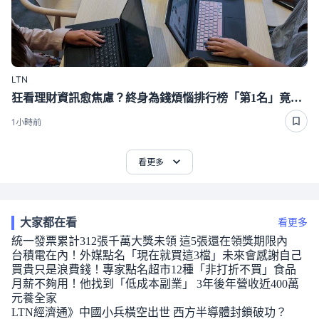
LTN
狂看理財資訊愈焦慮？終身為錢煩惱排行榜「第1名」竟是這種人
1小時前
看更多
大家都在看
看更多
統一發票累計312張千萬大獎未領 這5張還在領獎期限內
台積電在內！外媒點名「現在就買這3檔」未來會感謝自己
買貴只是浪費錢！專家點名超市12種「非打折不買」食品
月薪不夠用！他找到「低成本副業」 3年後年營收近400萬
元養全家
LTN經濟通》中國小兵橫空出世 西方半導體封鎖破功？