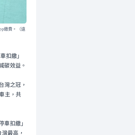
pp繳費。（遠
停車扣繳」
減碳效益。
東台灣之冠，
運車主，共
停車扣繳」
台灣最高，