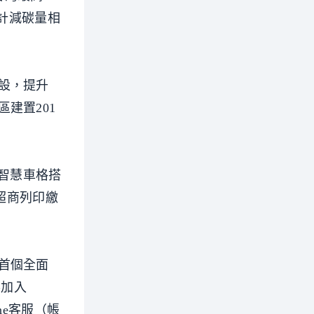
累計減碳量相
設，提升
建置201
智慧車格搭
超商列印繳
首個全面
客加入
ne客服（帳