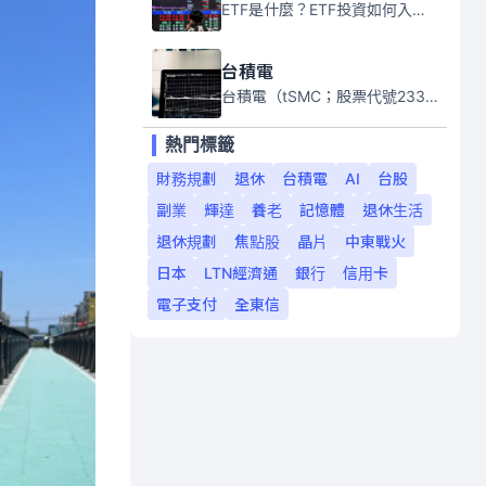
ETF是什麼？ETF投資如何入門？本系列專題文章將會告訴你新手必須知道的ETF基礎知識。
台積電
台積電（tSMC；股票代號2330）是全球領先的半導體代工公司，成立於1987年，總部位於台灣新竹。且已於美國、日本、德國及中國設廠，台積電是全球首家專業積體電路製造服務公司，也是全球最先進和最大規模的半導體代工廠。
熱門標籤
財務規劃
退休
台積電
AI
台股
副業
輝達
養老
記憶體
退休生活
退休規劃
焦點股
晶片
中東戰火
日本
LTN經濟通
銀行
信用卡
電子支付
全東信