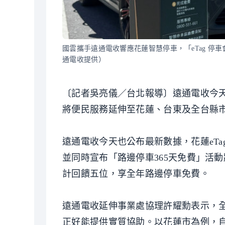
國雲攜手遠通電收響應花蓮智慧停車，「eTag 停車
通電收提供）
〔記者吳亮儀／台北報導〕遠通電收今天（
將便民服務延伸至花蓮、台東及全台縣市
遠通電收今天也公布最新數據，花蓮eT
並同時宣布「路邊停車365天免費」活
計回饋五位，享全年路邊停車免費。
遠通電收延伸事業處協理許耀勳表示，全
正好能提供實質協助。以花蓮市為例，自2