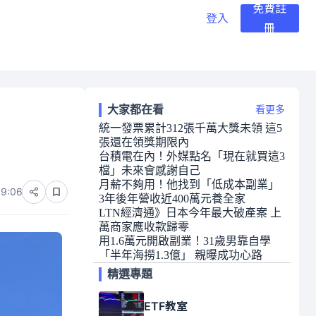
免費註
登入
冊
大家都在看
看更多
統一發票累計312張千萬大獎未領 這5
張還在領獎期限內
台積電在內！外媒點名「現在就買這3
檔」未來會感謝自己
月薪不夠用！他找到「低成本副業」
09:06
3年後年營收近400萬元養全家
LTN經濟通》日本今年最大破產案 上
萬商家應收款歸零
用1.6萬元開啟副業！31歲男靠自學
「半年海撈1.3億」 親曝成功心路
精選專題
ETF教室