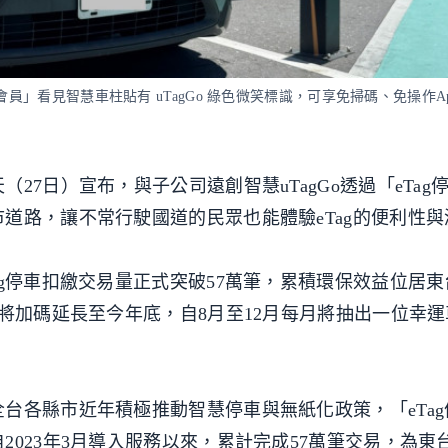
會員」看見智慧車柱貼有 uTagGo 綠色微笑標識，可享免掃碼、免操作A
27日）宣布，與子公司遠創智慧uTagGo透過「eTag
道路，讓不常行駛國道的民眾也能體驗eTag的便利性與
ag停車扣繳交易量正式突破57萬筆，累積環保效益位居
動將加碼延長至今年底，自8月至12月每月將抽出一位幸
台各縣市近年積極推動智慧停車與無紙化政策，「eTag
023年3月導入服務以來，累計完成57萬筆交易，為東