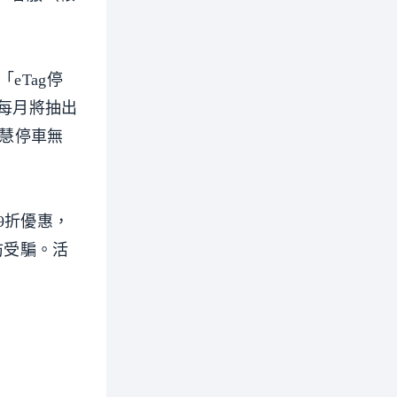
eTag停
每月將抽出
智慧停車無
9折優惠，
防受騙。活