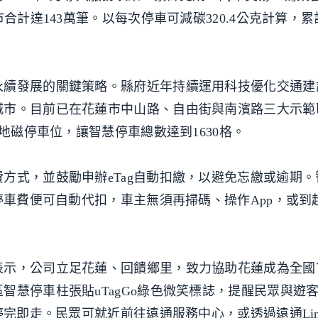
合計達143萬筆。以每次停車可減碳320.4公克計算，
永續發展的關鍵策略。縣府近年持續運用科技優化交通建
市。目前已在花蓮市中山路、自由街與南濱路三大示範區
個地磁停車位，讓智慧停車總數達到1630格。
方式，並鼓勵申辦eTag自動扣繳，以避免忘繳或逾期。
續停車費便可自動代扣，車主無須再掃碼、操作App，或到
表示，公司立足花蓮、回饋鄉里，致力協助花蓮成為全國
智慧停車柱張貼uTagGo綠色微笑標誌，提醒民眾與遊
停完即走。民眾可就近前往遠通服務中心，或透過遠通Li