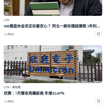
LTN
440萬退休金丟定存最安心？ 阿北一刷存摺超傻眼 3年利息僅1千多
1小時前
LTN｜卓怡君
欣興：7月營收再飆新高 年增43.69％
1小時前