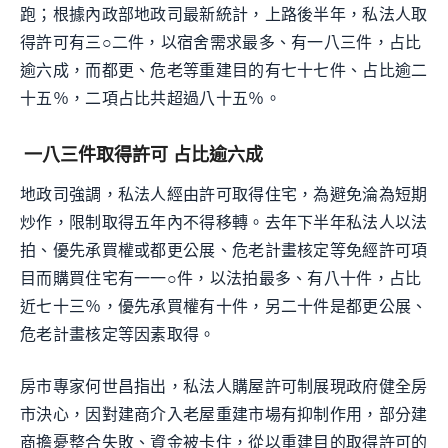
跑；根據內政部地政司最新統計，上路後半年，私法人取
得許可有三○二件，以宿舍需求最多、有一八三件，占比
逾六成，而都更、危老等重建目的有七十七件、占比逾二
十五％，二項占比共超過八十五％。
一八三件取得許可 占比逾六成
地政司強調，私法人經由許可取得住宅，為避免淪為短期
炒作，限制取得五年內不得移轉。去年下半年私法人以法
拍、優先承買權或都更公展、危老計畫核定等免經許可項
目而購買住宅有一一○件，以法拍最多、有八十件，占比
近七十三％，優先承買權有十件，另二十件是都更公展、
危老計畫核定等因素取得。
房市專家何世昌指出，私法人購屋許可制展現政府健全房
市決心，因對建商介入老屋重建市場有抑制作用，部分建
商擔憂整合失敗、資金被卡住，從以重建目的取得許可的