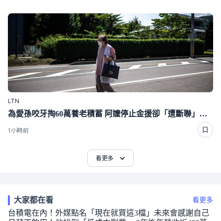
LTN
為愛孫咬牙掏60萬養老積蓄 阿嬤停止金援卻「遭斷聯」下場好心酸
1小時前
看更多
大家都在看
看更多
台積電在內！外媒點名「現在就買這3檔」未來會感謝自己