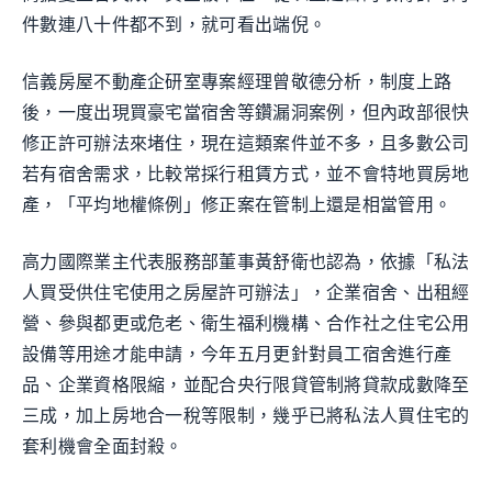
件數連八十件都不到，就可看出端倪。
信義房屋不動產企研室專案經理曾敬德分析，制度上路
後，一度出現買豪宅當宿舍等鑽漏洞案例，但內政部很快
修正許可辦法來堵住，現在這類案件並不多，且多數公司
若有宿舍需求，比較常採行租賃方式，並不會特地買房地
產，「平均地權條例」修正案在管制上還是相當管用。
高力國際業主代表服務部董事黃舒衛也認為，依據「私法
人買受供住宅使用之房屋許可辦法」，企業宿舍、出租經
營、參與都更或危老、衛生福利機構、合作社之住宅公用
設備等用途才能申請，今年五月更針對員工宿舍進行產
品、企業資格限縮，並配合央行限貸管制將貸款成數降至
三成，加上房地合一稅等限制，幾乎已將私法人買住宅的
套利機會全面封殺。