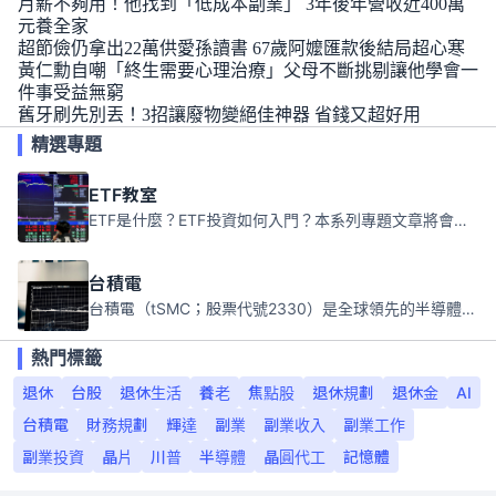
月薪不夠用！他找到「低成本副業」 3年後年營收近400萬
元養全家
超節儉仍拿出22萬供愛孫讀書 67歲阿嬤匯款後結局超心寒
黃仁勳自嘲「終生需要心理治療」父母不斷挑剔讓他學會一
件事受益無窮
舊牙刷先別丟！3招讓廢物變絕佳神器 省錢又超好用
精選專題
ETF教室
ETF是什麼？ETF投資如何入門？本系列專題文章將會告訴你新手必須知道的ETF基礎知識。
台積電
台積電（tSMC；股票代號2330）是全球領先的半導體代工公司，成立於1987年，總部位於台灣新竹。且已於美國、日本、德國及中國設廠，台積電是全球首家專業積體電路製造服務公司，也是全球最先進和最大規模的半導體代工廠。
熱門標籤
退休
台股
退休生活
養老
焦點股
退休規劃
退休金
AI
台積電
財務規劃
輝達
副業
副業收入
副業工作
副業投資
晶片
川普
半導體
晶圓代工
記憶體