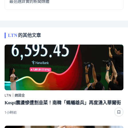
最迅速詳實的新聞媒體
LTN
的其他文章
LTN｜魏國金
Kospi震盪慘遭割韭菜！南韓「螞蟻雄兵」再度湧入華爾街
1小時前