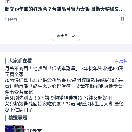
LTN
斷交19年真的好想念？台灣晶片實力太香 哥斯大黎加又要來台了
1小時前
看更多
大家都在看
看更多
月薪不夠用！他找到「低成本副業」 3年後年營收近400萬
元養全家
超節儉仍拿出22萬供愛孫讀書 67歲阿嬤匯款後結局超心寒
黃仁勳自嘲「終生需要心理治療」父母不斷挑剔讓他學會一
件事受益無窮
舊牙刷先別丟！3招讓廢物變絕佳神器 省錢又超好用
女兒頻繁帶孫回娘家吃晚餐！72歲阿嬤退休生活大亂 最後
忍不住開口了
精選專題
ETF教室