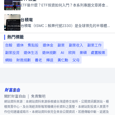
ETF是什麼？ETF投資如何入門？本系列專題文章將會告訴你新手必須知道的ETF基礎知識。
台積電
台積電（tSMC；股票代號2330）是全球領先的半導體代工公司，成立於1987年，總部位於台灣新竹。且已於美國、日本、德國及中國設廠，台積電是全球首家專業積體電路製造服務公司，也是全球最先進和最大規模的半導體代工廠。
熱門標籤
台股
退休
焦點股
退休金
副業
副業收入
副業工作
副業投資
退休生活
退休規劃
AI
欣興
景碩
處置股票
網拍
財務規劃
養老
輝達
黃仁勳
父母
關於財富自由
免責聲明
|
網站資料來源：本網站資料來源係根據台灣證券交易所、公開資訊觀測站、櫃
檯買賣中心，及台灣經濟新報等機構分析資料之匯整，本網站對投資人買賣不
作任何建議或暗示。本網站資料係完全來自公開資訊，若遇傳輸中斷、延遲及