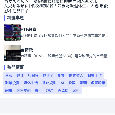
舊牙刷先別丟！3招讓廢物變絕佳神器 省錢又超好用
女兒頻繁帶孫回娘家吃晚餐！72歲阿嬤退休生活大亂 最後
忍不住開口了
精選專題
ETF教室
ETF是什麼？ETF投資如何入門？本系列專題文章將會告訴你新手必須知道的ETF基礎知識。
台積電
台積電（tSMC；股票代號2330）是全球領先的半導體代工公司，成立於1987年，總部位於台灣新竹。且已於美國、日本、德國及中國設廠，台積電是全球首家專業積體電路製造服務公司，也是全球最先進和最大規模的半導體代工廠。
熱門標籤
台股
退休
焦點股
退休金
副業
副業收入
副業工作
副業投資
退休生活
退休規劃
AI
欣興
景碩
處置股票
網拍
財務規劃
養老
輝達
黃仁勳
父母