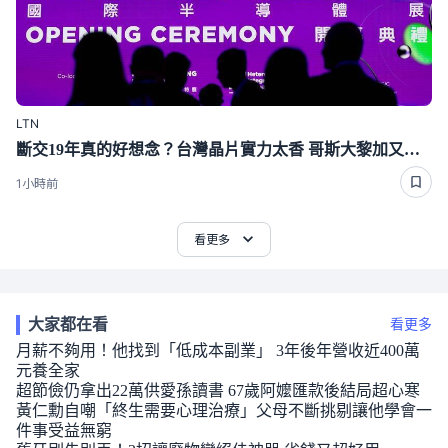
LTN
斷交19年真的好想念？台灣晶片實力太香 哥斯大黎加又要來台了
1小時前
看更多
大家都在看
看更多
月薪不夠用！他找到「低成本副業」 3年後年營收近400萬
元養全家
超節儉仍拿出22萬供愛孫讀書 67歲阿嬤匯款後結局超心寒
黃仁勳自嘲「終生需要心理治療」父母不斷挑剔讓他學會一
件事受益無窮