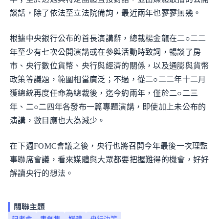
談話，除了依法至立法院備詢，最近兩年也寥寥無幾。
根據中央銀行公布的首長演講辭，總裁楊金龍在二○二二
年至少有七次公開演講或在參與活動時致詞，暢談了房
市、央行數位貨幣、央行與經濟的關係，以及通膨與貨幣
政策等議題，範圍相當廣泛；不過，從二○二二年十二月
獲總統再度任命為總裁後，迄今約兩年，僅於二○二三
年、二○二四年各發布一篇專題演講，即使加上未公布的
演講，數目應也大為減少。
在下週FOMC會議之後，央行也將召開今年最後一次理監
事聯席會議，看來媒體與大眾都要把握難得的機會，好好
解讀央行的想法。
關聯主題
記者會
書劍集
媒體
央行決策