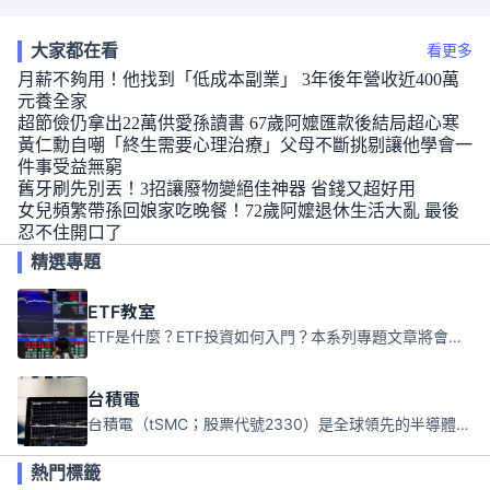
大家都在看
看更多
月薪不夠用！他找到「低成本副業」 3年後年營收近400萬
元養全家
超節儉仍拿出22萬供愛孫讀書 67歲阿嬤匯款後結局超心寒
黃仁勳自嘲「終生需要心理治療」父母不斷挑剔讓他學會一
件事受益無窮
舊牙刷先別丟！3招讓廢物變絕佳神器 省錢又超好用
女兒頻繁帶孫回娘家吃晚餐！72歲阿嬤退休生活大亂 最後
忍不住開口了
精選專題
ETF教室
ETF是什麼？ETF投資如何入門？本系列專題文章將會告訴你新手必須知道的ETF基礎知識。
台積電
台積電（tSMC；股票代號2330）是全球領先的半導體代工公司，成立於1987年，總部位於台灣新竹。且已於美國、日本、德國及中國設廠，台積電是全球首家專業積體電路製造服務公司，也是全球最先進和最大規模的半導體代工廠。
熱門標籤