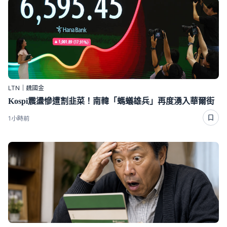
LTN｜魏國金
Kospi震盪慘遭割韭菜！南韓「螞蟻雄兵」再度湧入華爾街
1小時前