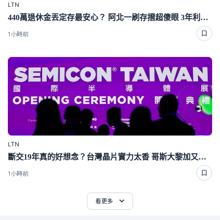
LTN
440萬退休金丟定存最安心？ 阿北一刷存摺超傻眼 3年利息僅1千多
1小時前
LTN
斷交19年真的好想念？台灣晶片實力太香 哥斯大黎加又要來台了
1小時前
看更多