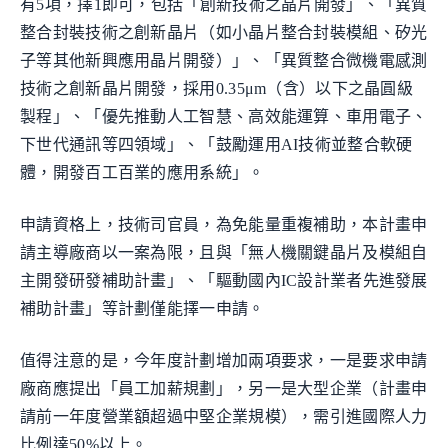
有5項，擇1即可，包括「創新技術之晶片開發」、「異質
整合封裝技術之創新晶片（如小晶片整合封裝模組、矽光
子等其他新興應用晶片開發）」、「異質整合微機電感測
技術之創新晶片開發，採用0.35μm（含）以下之晶圓級
製程」、「優先推動人工智慧、高效能運算、車用電子、
下世代通訊等四領域」、「鼓勵運用AI技術並整合軟硬
體，開發百工百業的應用系統」。
申請資格上，技術司官員，為免能量重複補助，本計畫申
請主導廠商以一案為限，且與「無人機關鍵晶片及模組自
主開發研發補助計畫」、「驅動國內IC設計業者先進發展
補助計畫」等計劃僅能擇一申請。
值得注意的是，今年度計劃增加兩項要求，一是要求申請
廠商應提出「員工加薪規劃」，另一是大型企業（計畫申
請前一年度營業額超過中堅企業規模），需引進國際人力
比例達50%以上。