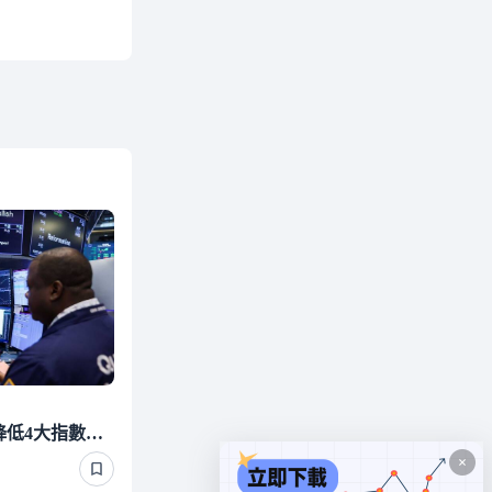
美股收盤》Fed升息風險降低4大指數均收紅 台積電ADR漲0.44％