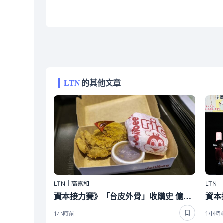
LTN
的其他文章
LTN｜高嘉和
LTN
資本接力賽》「台皮外骨」收購史 億豐窗飾最經典
1小時前
1小時