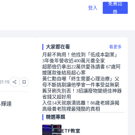
免費註
登入
冊
大家都在看
看更多
月薪不夠用！他找到「低成本副業」
3年後年營收近400萬元養全家
超節儉仍拿出22萬供愛孫讀書 67歲阿
嬤匯款後結局超心寒
黃仁勳自嘲「終生需要心理治療」父
21:15
母不斷挑剔讓他學會一件事受益無窮
舊牙刷先別丟！3招讓廢物變絕佳神器
省錢又超好用
入住14天就崩潰逃離！86歲老婦淚揭
-輝達
高級養老院裡最殘酷的真相
精選專題
ETF教室