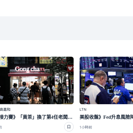
｜高嘉和
LTN
資本接力賽》「貢茶」換了第4任老闆 台灣創辦人賺最少
前
1小時前