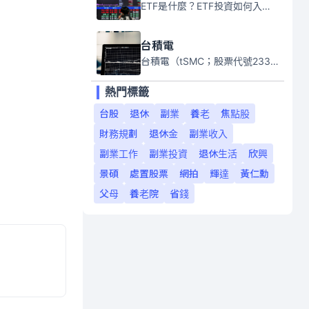
ETF是什麼？ETF投資如何入門？本系列專題文章將會告訴你新手必須知道的ETF基礎知識。
台積電
台積電（tSMC；股票代號2330）是全球領先的半導體代工公司，成立於1987年，總部位於台灣新竹。且已於美國、日本、德國及中國設廠，台積電是全球首家專業積體電路製造服務公司，也是全球最先進和最大規模的半導體代工廠。
熱門標籤
台股
退休
副業
養老
焦點股
財務規劃
退休金
副業收入
副業工作
副業投資
退休生活
欣興
景碩
處置股票
網拍
輝達
黃仁勳
父母
養老院
省錢