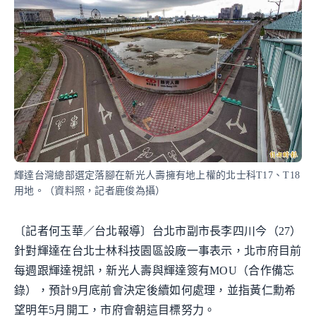
輝達台灣總部選定落腳在新光人壽擁有地上權的北士科T17、T18
用地。（資料照，記者鹿俊為攝）
〔記者何玉華／台北報導〕台北市副市長李四川今（27）
針對輝達在台北士林科技園區設廠一事表示，北市府目前
每週跟輝達視訊，新光人壽與輝達簽有MOU（合作備忘
錄），預計9月底前會決定後續如何處理，並指黃仁勳希
望明年5月開工，市府會朝這目標努力。