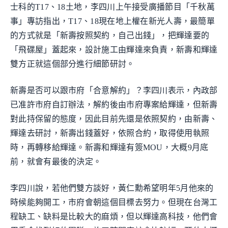
士科的T17、18土地，李四川上午接受廣播節目「千秋萬
事」專訪指出，T17、18現在地上權在新光人壽，最簡單
的方式就是「新壽按照契約，自己出錢」，把輝達要的
「飛碟屋」蓋起來，設計施工由輝達來負責，新壽和輝達
雙方正就這個部分進行細節研討。
新壽是否可以跟市府「合意解約」？李四川表示，內政部
已准許市府自訂辦法，解約後由市府專案給輝達，但新壽
對此持保留的態度，因此目前先還是依照契約，由新壽、
輝達去研討，新壽出錢蓋好，依照合約，取得使用執照
時，再轉移給輝達。新壽和輝達有簽MOU，大概9月底
前，就會有最後的決定。
李四川說，若他們雙方談好，黃仁勳希望明年5月他來的
時候能夠開工，市府會朝這個目標去努力。但現在台灣工
程缺工、缺料是比較大的麻煩，但以輝達高科技，他們會