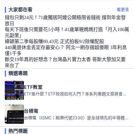
大家都在看
看更多
錢包只剩24元！71歲獨居阿嬤公開極限省錢術 撐到年金發
放日
每天下班後只需要花1小時！41歲單親媽媽打造「月入100萬
元副業」
緯穎第二季每股賺80.43元 正式拍板9/2除權配股
440萬退休金丟定存最安心？ 阿北一刷存摺超傻眼 3年利息
僅1千多
斷交19年真的好想念？台灣晶片實力太香 哥斯大黎加又要
來台了
精選專題
ETF教室
ETF是什麼？ETF投資如何入門？本系列專題文章將會告訴你新手必須知道的ETF基礎知識。
台積電
台積電（tSMC；股票代號2330）是全球領先的半導體代工公司，成立於1987年，總部位於台灣新竹。且已於美國、日本、德國及中國設廠，台積電是全球首家專業積體電路製造服務公司，也是全球最先進和最大規模的半導體代工廠。
熱門標籤