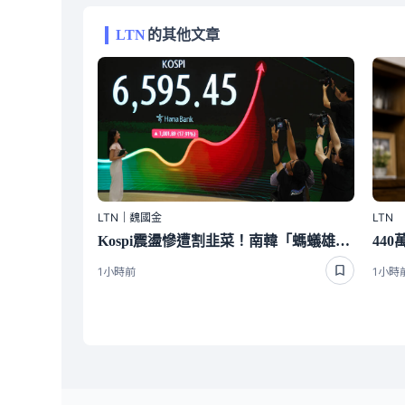
LTN
的其他文章
LTN｜魏國金
LTN
Kospi震盪慘遭割韭菜！南韓「螞蟻雄兵」再度湧入華爾街
1小時前
1小時