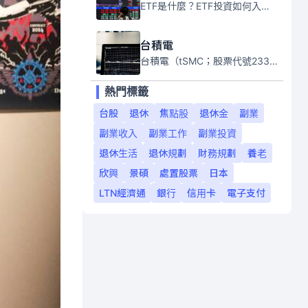
ETF是什麼？ETF投資如何入門？本系列專題文章將會告訴你新手必須知道的ETF基礎知識。
台積電
台積電（tSMC；股票代號2330）是全球領先的半導體代工公司，成立於1987年，總部位於台灣新竹。且已於美國、日本、德國及中國設廠，台積電是全球首家專業積體電路製造服務公司，也是全球最先進和最大規模的半導體代工廠。
熱門標籤
台股
退休
焦點股
退休金
副業
副業收入
副業工作
副業投資
退休生活
退休規劃
財務規劃
養老
欣興
景碩
處置股票
日本
LTN經濟通
銀行
信用卡
電子支付