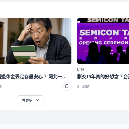
LTN
440萬退休金丟定存最安心？ 阿北一刷存摺超傻眼 3年利息僅1千多
前
2小時前
看更多