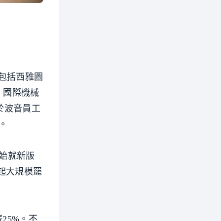
，包括西雅圖
。國際機械
由於波音員工
。
開始就新版
起大規模罷
25%。不