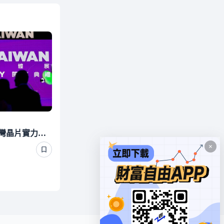
斷交19年真的好想念？台灣晶片實力太香 哥斯大黎加又要來台了