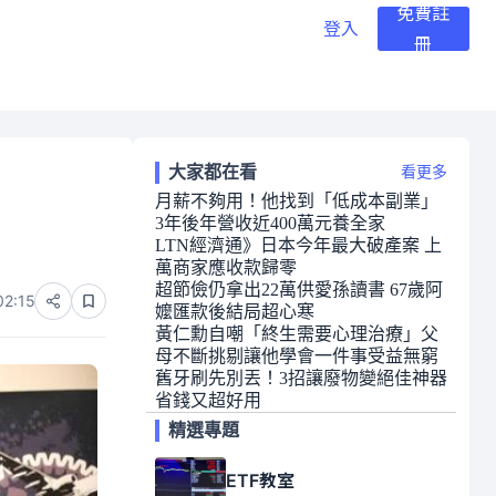
免費註
登入
冊
大家都在看
看更多
月薪不夠用！他找到「低成本副業」
3年後年營收近400萬元養全家
LTN經濟通》日本今年最大破產案 上
萬商家應收款歸零
超節儉仍拿出22萬供愛孫讀書 67歲阿
02:15
嬤匯款後結局超心寒
黃仁勳自嘲「終生需要心理治療」父
母不斷挑剔讓他學會一件事受益無窮
舊牙刷先別丟！3招讓廢物變絕佳神器
省錢又超好用
精選專題
ETF教室