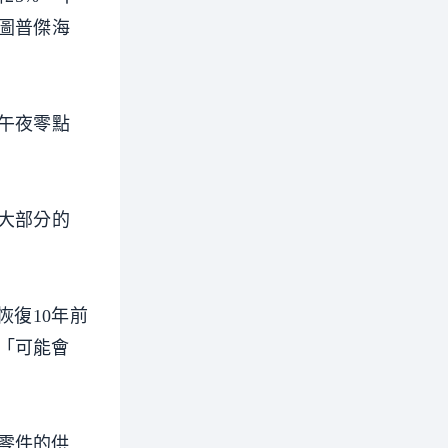
圖普傑海
日午夜零點
大部分的
恢復10年前
「可能會
零件的供