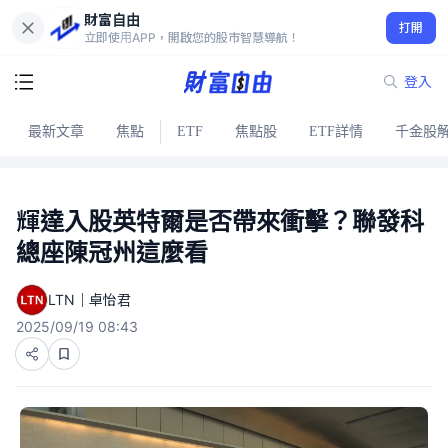
財富自由
打開
立即使用APP，開啟您的股市智慧導航！
登入
最新文章
焦點
ETF
焦點股
ETF詳情
千金股
輝達入股英特爾是否帶來衝擊？聯發科
總座陳冠州這麼看
LTN｜卓怡君
2025/09/19 08:43