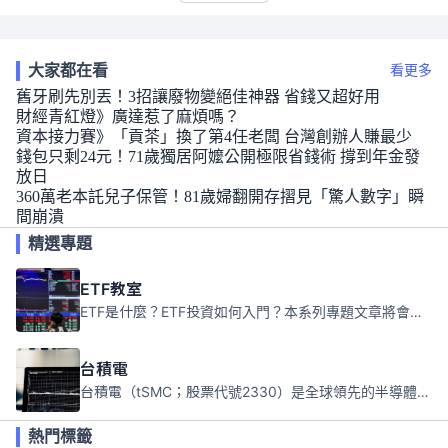
大家都在看
看更多
舊牙刷先別丟！3招讓廢物變絕佳神器 省錢又超好用
財經青紅燈》廣達惹了麻煩嗎？
資本接力賽》「貢茶」換了第4任老闆 台灣創辦人賺最少
錢包只剩24元！71歲獨居阿嬤公開極限省錢術 撐到年金發
放日
360萬老本託兒子保管！81歲婦翻開存摺見「驚人數字」瞬
間崩潰
精選專題
ETF教室
ETF是什麼？ETF投資如何入門？本系列專題文章將會告訴你新手必須知道的ETF基礎知識。
台積電
台積電（tSMC；股票代號2330）是全球領先的半導體代工公司，成立於1987年，總部位於台灣新竹。且已於美國、日本、德國及中國設廠，台積電是全球首家專業積體電路製造服務公司，也是全球最先進和最大規模的半導體代工廠。
熱門標籤