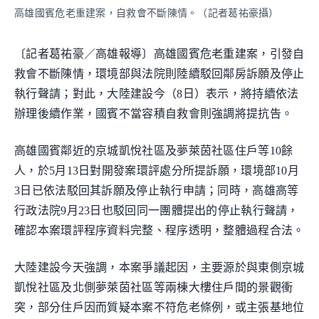
高雄國賓危老重建案，自救會不斷陳情。（記者葛祐豪攝）
〔記者葛祐豪／高雄報導〕高雄國賓危老重建案，引發自
救會不斷陳情，環境部與法院則陸續駁回鄰房訴願及停止
執行聲請；對此，大陸建設今（8日）表示，將持續依法
辦理後續作業，國賓不當容積自救會則強調將提抗告。
高雄國賓鄰近的京城凱悅社區及夢萊茵社區住戶等10餘
人，於5月13日對開發案環評處分所提訴願，環境部10月
3日已依法駁回其訴願及停止執行申請；同時，高雄高等
行政法院9月23日也駁回同一團體提出的停止執行聲請，
確認本案環評程序資料完整、程序透明，整體過程合法。
大陸建設今天強調，本案爭議起因，主要源於與東側京城
凱悅社區及北側夢萊茵社區等兩棟大樓住戶間的景觀衝
突，部分住戶因而質疑本案不符危老條例，或主張基地位