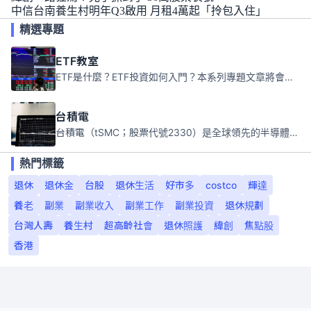
中信台南養生村明年Q3啟用 月租4萬起「拎包入住」
精選專題
ETF教室
ETF是什麼？ETF投資如何入門？本系列專題文章將會告訴你新手必須知道的ETF基礎知識。
台積電
台積電（tSMC；股票代號2330）是全球領先的半導體代工公司，成立於1987年，總部位於台灣新竹。且已於美國、日本、德國及中國設廠，台積電是全球首家專業積體電路製造服務公司，也是全球最先進和最大規模的半導體代工廠。
熱門標籤
退休
退休金
台股
退休生活
好市多
costco
輝達
養老
副業
副業收入
副業工作
副業投資
退休規劃
台灣人壽
養生村
超高齡社會
退休照護
緯創
焦點股
香港