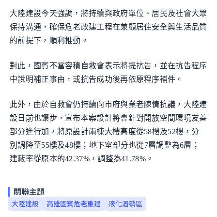
大陸建設今天強調，將持續與政府單位、居民及社會大眾
保持溝通，確保危老改建工程在兼顧居住安全與生活品質
的前提下，順利推動。
對此，國賓不當容積自救會表示將提抗告，並在抗告程序
中說明補正事由，或抗告成功後再依原程序補件。
此外，由於自救會仍持續向市府與業者陳情抗議，大陸建
設日前也讓步，宣布本案設計將會針對開放空間環境友善
部分進行加，將原設計兩棟大樓高度從58樓及52樓，分
別調降至55樓及48樓；地下室部分也從7層調整為6層；
建蔽率從原本的42.37%，調整為41.78%。
關聯主題
大陸建設
高雄國賓危老重建
液化潛勢區