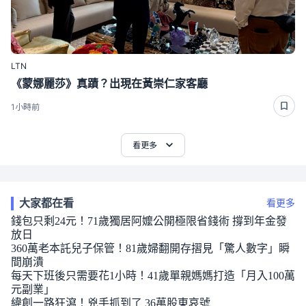
LTN
《蒙娜麗莎》真蹟？出現在黃崇仁家客廳
1小時前
看更多
大家都在看
看更多
錢包只剩24元！71歲獨居阿嬤公開極限省錢術 撐到年金發
放日
360萬老本託兒子保管！81歲婦翻開存摺見「驚人數字」瞬
間崩潰
每天下班後只需要花1小時！41歲單親媽媽打造「月入100萬
元副業」
緯創一路狂瀉！兇手抓到了 36萬股東哀號