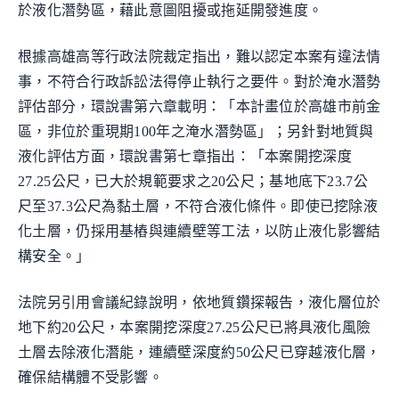
於液化潛勢區，藉此意圖阻擾或拖延開發進度。
根據高雄高等行政法院裁定指出，難以認定本案有違法情
事，不符合行政訴訟法得停止執行之要件。對於淹水潛勢
評估部分，環說書第六章載明：「本計畫位於高雄市前金
區，非位於重現期100年之淹水潛勢區」；另針對地質與
液化評估方面，環說書第七章指出：「本案開挖深度
27.25公尺，已大於規範要求之20公尺；基地底下23.7公
尺至37.3公尺為黏土層，不符合液化條件。即使已挖除液
化土層，仍採用基樁與連續壁等工法，以防止液化影響結
構安全。」
法院另引用會議紀錄說明，依地質鑽探報告，液化層位於
地下約20公尺，本案開挖深度27.25公尺已將具液化風險
土層去除液化潛能，連續壁深度約50公尺已穿越液化層，
確保結構體不受影響。