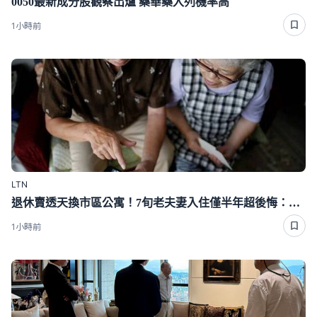
0050最新成分股觀察出爐 藥華藥入列機率高
1小時前
LTN
退休賣透天換市區公寓！7旬老夫妻入住僅半年超後悔：當初不該賣的
1小時前