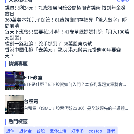
大家都在看
看更多
錢包只剩24元！71歲獨居阿嬤公開極限省錢術 撐到年金發
放日
360萬老本託兒子保管！81歲婦翻開存摺見「驚人數字」瞬
間崩潰
每天下班後只需要花1小時！41歲單親媽媽打造「月入100萬
元副業」
緯創一路狂瀉！兇手抓到了 36萬股東哀號
香港中國化掀「去美元」聲浪 港元與美元掛鉤40年要變
天？
精選專題
ETF教室
ETF是什麼？ETF投資如何入門？本系列專題文章將會告訴你新手必須知道的ETF基礎知識。
台積電
台積電（tSMC；股票代號2330）是全球領先的半導體代工公司，成立於1987年，總部位於台灣新竹。且已於美國、日本、德國及中國設廠，台積電是全球首家專業積體電路製造服務公司，也是全球最先進和最大規模的半導體代工廠。
熱門標籤
退休
退休金
台股
退休生活
好市多
costco
養老