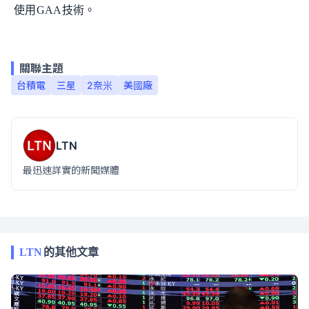
使用GAA技術。
關聯主題
台積電
三星
2奈米
美國廠
LTN
最迅速詳實的新聞媒體
LTN
的其他文章