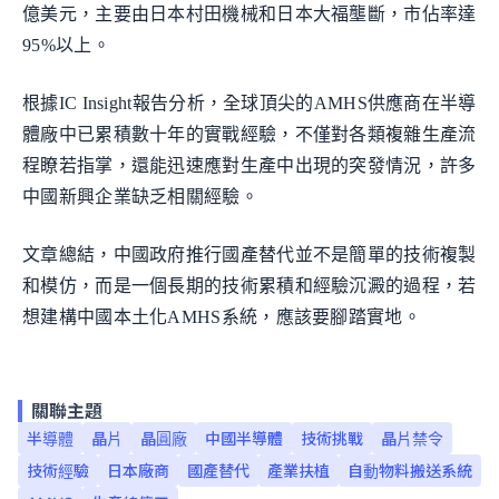
億美元，主要由日本村田機械和日本大福壟斷，市佔率達
95%以上。
根據IC Insight報告分析，全球頂尖的AMHS供應商在半導
體廠中已累積數十年的實戰經驗，不僅對各類複雜生產流
程瞭若指掌，還能迅速應對生產中出現的突發情況，許多
中國新興企業缺乏相關經驗。
文章總結，中國政府推行國產替代並不是簡單的技術複製
和模仿，而是一個長期的技術累積和經驗沉澱的過程，若
想建構中國本土化AMHS系統，應該要腳踏實地。
關聯主題
半導體
晶片
晶圓廠
中國半導體
技術挑戰
晶片禁令
技術經驗
日本廠商
國產替代
產業扶植
自動物料搬送系統