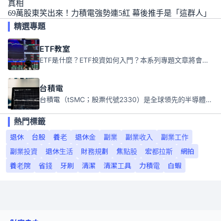
真相
69萬股東笑出來！力積電強勢連5紅 幕後推手是「這群人」
精選專題
ETF教室
ETF是什麼？ETF投資如何入門？本系列專題文章將會告訴你新手必須知道的ETF基礎知識。
台積電
台積電（tSMC；股票代號2330）是全球領先的半導體代工公司，成立於1987年，總部位於台灣新竹。且已於美國、日本、德國及中國設廠，台積電是全球首家專業積體電路製造服務公司，也是全球最先進和最大規模的半導體代工廠。
熱門標籤
退休
台股
養老
退休金
副業
副業收入
副業工作
副業投資
退休生活
財務規劃
焦點股
宏都拉斯
網拍
養老院
省錢
牙刷
清潔
清潔工具
力積電
白蝦