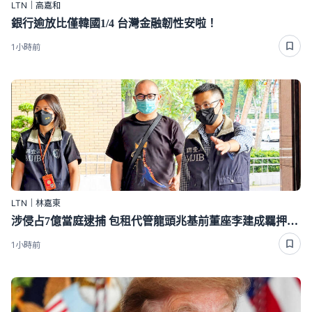
LTN｜高嘉和
銀行逾放比僅韓國1/4 台灣金融韌性安啦！
1小時前
LTN｜林嘉東
涉侵占7億當庭逮捕 包租代管龍頭兆基前董座李建成羈押禁見
1小時前