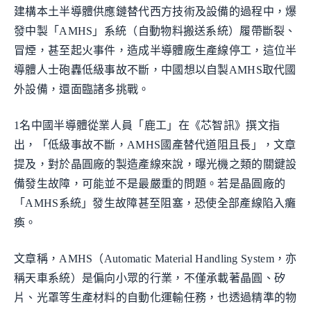
建構本土半導體供應鏈替代西方技術及設備的過程中，爆
發中製「AMHS」系統（自動物料搬送系統）履帶斷裂、
冒煙，甚至起火事件，造成半導體廠生產線停工，這位半
導體人士砲轟低級事故不斷，中國想以自製AMHS取代國
外設備，還面臨諸多挑戰。
1名中國半導體從業人員「鹿工」在《芯智訊》撰文指
出，「低級事故不斷，AMHS國產替代道阻且長」，文章
提及，對於晶圓廠的製造產線來說，曝光機之類的關鍵設
備發生故障，可能並不是最嚴重的問題。若是晶圓廠的
「AMHS系統」發生故障甚至阻塞，恐使全部產線陷入癱
瘓。
文章稱，AMHS（Automatic Material Handling System，亦
稱天車系統）是偏向小眾的行業，不僅承載著晶圓、矽
片、光罩等生產材料的自動化運輸任務，也透過精準的物