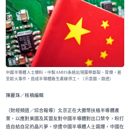
中國半導體人士爆料，中製AMHS系統出現履帶斷裂、冒煙，甚
至起火事件，造成半導體廠生產線停工。（示意圖，路透）
陳麗珠／核稿編輯
〔財經頻道／綜合報導〕北京正在大撒幣扶植半導體產
業，以應對美國及其盟友對中國半導體對出口禁令，盼打
造自給自足的晶片夢，慘遭中國半導體人士踢爆，中國在