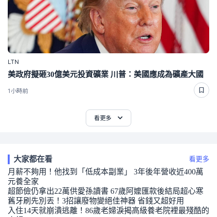
LTN
美政府擬砸30億美元投資礦業 川普：美國應成為礦產大國
1小時前
看更多
大家都在看
看更多
月薪不夠用！他找到「低成本副業」 3年後年營收近400萬
元養全家
超節儉仍拿出22萬供愛孫讀書 67歲阿嬤匯款後結局超心寒
舊牙刷先別丟！3招讓廢物變絕佳神器 省錢又超好用
入住14天就崩潰逃離！86歲老婦淚揭高級養老院裡最殘酷的