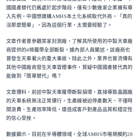
國國產替代仍舊處於起步階段，僅有少數幾家企業擁有導
入先例，中國想建構AMHS本土化系統取代外商，「真的
沒那麼簡單」，因為這個行業，太需要經驗了。
文章作者曾參觀某家封測廠，了解其所使用的中製天車廠
商提供的4條履帶全部斷裂。據內部人員闡述，該廠商也
曾發生天車著火的重大事故。除此之外，業界也曾流傳有
其他中國廠商發生天車冒煙事件，質疑中國國產替代真的
能做到「簡單替代」嗎？
文章爆料，前述中製天車履帶斷裂損壞，直接導致晶圓廠
的天車系統無法正常運行，生產線被迫停產數天，不僅時
間浪費、生產效率降低，還造成客戶對產品品質和穩定性
的信心受挫。
數據顯示，目前在半導體領域，全球AMHS市場規模約20