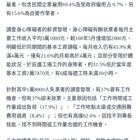
雇者，包含民間企業雇用69.4%及受政府僱用占 9.7%，另
有15.6%為自營作業者。
調查身心障礙者的薪資發現，身心障礙有酬就業者每月主
要工作收入平均3萬1000元，較108年5月僅增加2000元，
明顯低於同期間的基本工資調幅。每月收入仍有45.9%未
滿4萬元 ，僅有21.6%的月薪高於4萬元；且部分受限於體
能狀況、於庇護工場工作的身障者，約32.5%低於當年度
基本工資2萬7470元，有6成每週工時未滿30小時。
針對其中1萬8000人失業者的調查發現，有37%曾有工作
機會，但有37%卻未就業，主要原因包括「工作時間或工
作量超出負荷（17.9%）」、「工作地點太遠或交通困難
費用過高（8.4%）」；但也有高達62.6%，因找不到專長
技能、找不到時間或工作量合適的工作機會。