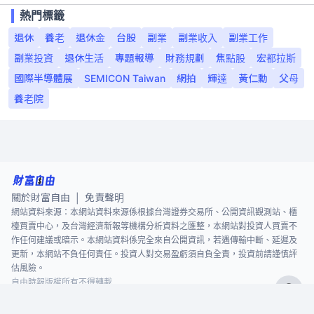
熱門標籤
退休
養老
退休金
台股
副業
副業收入
副業工作
副業投資
退休生活
專題報導
財務規劃
焦點股
宏都拉斯
國際半導體展
SEMICON Taiwan
網拍
輝達
黃仁勳
父母
養老院
關於財富自由
免責聲明
|
網站資料來源：本網站資料來源係根據台灣證券交易所、公開資訊觀測站、櫃
檯買賣中心，及台灣經濟新報等機構分析資料之匯整，本網站對投資人買賣不
作任何建議或暗示。本網站資料係完全來自公開資訊，若遇傳輸中斷、延遲及
更新，本網站不負任何責任。投資人對交易盈虧須自負全責，投資前請謹慎評
估風險。
自由時報版權所有不得轉載
©
2026
The Liberty Times. All Rights Reserved.