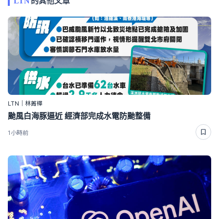
LTN
的其他文章
LTN｜林菁樺
颱風白海豚逼近 經濟部完成水電防颱整備
1小時前