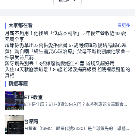
大家都在看
看更多
月薪不夠用！他找到「低成本副業」 3年後年營收近400萬
元養全家
超節儉仍拿出22萬供愛孫讀書 67歲阿嬤匯款後結局超心寒
黃仁勳自嘲「終生需要心理治療」父母不斷挑剔讓他學會一
件事受益無窮
舊牙刷先別丟！3招讓廢物變絕佳神器 省錢又超好用
入住14天就崩潰逃離！86歲老婦淚揭高級養老院裡最殘酷的
真相
精選專題
ETF教室
ETF是什麼？ETF投資如何入門？本系列專題文章將會告訴你新手必須知道的ETF基礎知識。
台積電
台積電（tSMC；股票代號2330）是全球領先的半導體代工公司，成立於1987年，總部位於台灣新竹。且已於美國、日本、德國及中國設廠，台積電是全球首家專業積體電路製造服務公司，也是全球最先進和最大規模的半導體代工廠。