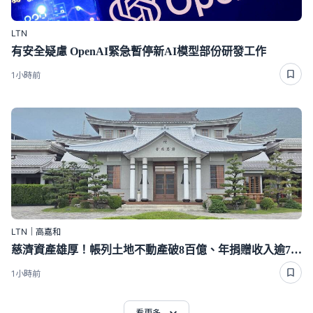
LTN
有安全疑慮 OpenAI緊急暫停新AI模型部份研發工作
1小時前
LTN｜高嘉和
慈濟資產雄厚！帳列土地不動產破8百億、年捐贈收入逾70億
1小時前
看更多