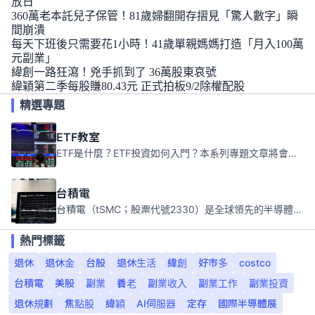
放日
360萬老本託兒子保管！81歲婦翻開存摺見「驚人數字」瞬
間崩潰
每天下班後只需要花1小時！41歲單親媽媽打造「月入100萬
元副業」
緯創一路狂瀉！兇手抓到了 36萬股東哀號
緯穎第二季每股賺80.43元 正式拍板9/2除權配股
精選專題
ETF教室
ETF是什麼？ETF投資如何入門？本系列專題文章將會告訴你新手必須知道的ETF基礎知識。
台積電
台積電（tSMC；股票代號2330）是全球領先的半導體代工公司，成立於1987年，總部位於台灣新竹。且已於美國、日本、德國及中國設廠，台積電是全球首家專業積體電路製造服務公司，也是全球最先進和最大規模的半導體代工廠。
熱門標籤
退休
退休金
台股
退休生活
緯創
好市多
costco
台積電
美股
副業
養老
副業收入
副業工作
副業投資
退休規劃
焦點股
緯穎
AI伺服器
定存
國際半導體展