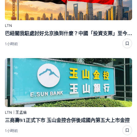
LTN
巴紐關我駐處討好北京換到什麼？中國「投資支票」至今沒看到金額
1小時前
LTN｜王孟倫
三商壽9/1正式下市 玉山金控合併後成國內第五大上市金控
1小時前