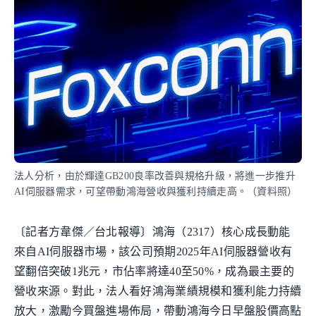
法人分析，由於輝達GB200良率改善與規格升級，將進一步推升
AI伺服器需求，可望帶動鴻海營收與獲利持續走高。（資料照）
〔記者方韋傑／台北報導〕鴻海（2317）核心成長動能
來自AI伺服器市場，該公司預期2025年AI伺服器營收有
望翻倍突破1兆元，市佔率將達40至50%，成為最主要的
營收來源。對此，法人看好鴻海業績規模和獲利能力持續
放大，激勵今買盤進場佈局，帶動鴻海今日早盤股價高點