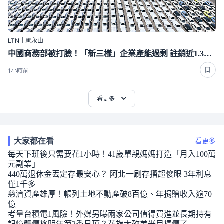
LTN｜盧永山
中國商務部被打臉！「新三樣」企業產能過剩 註銷近1.3萬家
1小時前
看更多
大家都在看
看更多
每天下班後只需要花1小時！41歲單親媽媽打造「月入100萬
元副業」
440萬退休金丟定存最安心？ 阿北一刷存摺超傻眼 3年利息
僅1千多
慈濟資產雄厚！帳列土地不動產破8百億、年捐贈收入逾70
億
考量台積電1風險！外媒另曝兩家公司值得買進並長期持有