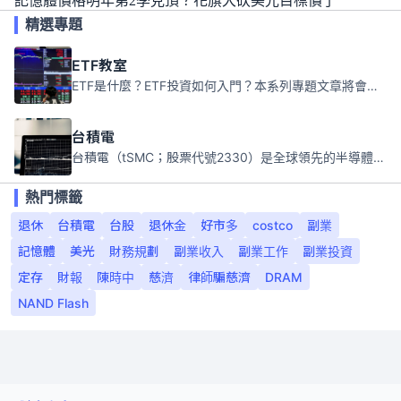
記憶體價格明年第2季見頂？花旗大砍美光目標價了
精選專題
ETF教室
ETF是什麼？ETF投資如何入門？本系列專題文章將會告訴你新手必須知道的ETF基礎知識。
台積電
台積電（tSMC；股票代號2330）是全球領先的半導體代工公司，成立於1987年，總部位於台灣新竹。且已於美國、日本、德國及中國設廠，台積電是全球首家專業積體電路製造服務公司，也是全球最先進和最大規模的半導體代工廠。
熱門標籤
退休
台積電
台股
退休金
好市多
costco
副業
記憶體
美光
財務規劃
副業收入
副業工作
副業投資
定存
財報
陳時中
慈濟
律師騙慈濟
DRAM
NAND Flash