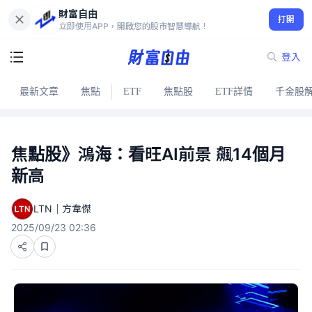
財富自由
打開
立即使用APP，開啟您的股市智慧導航！
登入
最新文章
焦點
ETF
焦點股
ETF詳情
千金股
焦點股》鴻海：看旺AI前景 飆14個月
新高
LTN｜方韋傑
2025/09/23 02:36