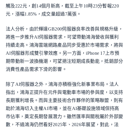
觸及222元，創14個月新高，截至上午10時23分暫報220
元，漲幅1.85%，成交量超過7萬張。
法人分析，由於輝達GB200伺服器良率改善與規格升級，
將進一步推升AI伺服器需求，可望帶動鴻海營收與獲利
持續走高。鴻海雲端網路產品同步受惠於市場需求，將與
AI伺服器形成雙引擎效應。另一方面，iPhone 17上市預
期帶動新一波換機潮，可望挹注短期成長動能，抵銷部分
消費性產品需求下滑的影響。
除了AI伺服器之外，鴻海亦積極強化新事業布局。法人
指出，鴻海正提升在元件與電動車市場的參與度，以支持
長期獲利增長。而與主要技術合作夥伴的策略聯盟，則有
助於鴻海切入主權AI市場，並在AI基礎設施領域保持高
市佔率，奠定長期發展潛力。雖然匯率與關稅屬於外部變
數，不過鴻海仍然看好2025年、2026年展望，對此，法