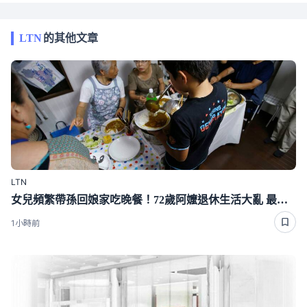
LTN
的其他文章
LTN
女兒頻繁帶孫回娘家吃晚餐！72歲阿嬤退休生活大亂 最後忍不住開口了
1小時前