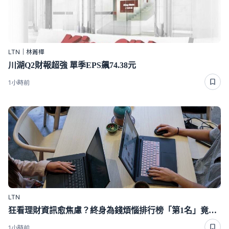
LTN｜林菁樺
川湖Q2財報超強 單季EPS飆74.38元
1小時前
LTN
狂看理財資訊愈焦慮？終身為錢煩惱排行榜「第1名」竟是這種人
1小時前