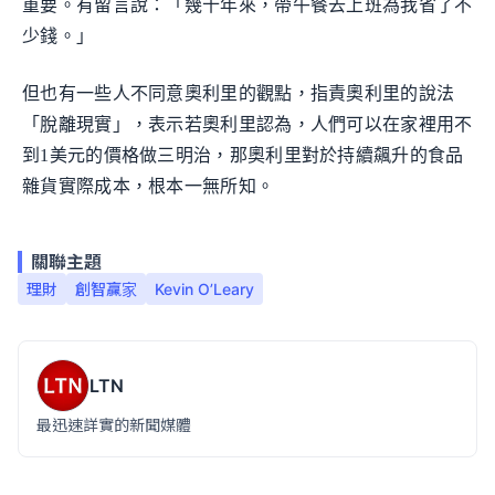
重要。有留言說：「幾十年來，帶午餐去上班為我省了不
少錢。」
但也有一些人不同意奧利里的觀點，指責奧利里的說法
「脫離現實」，表示若奧利里認為，人們可以在家裡用不
到1美元的價格做三明治，那奧利里對於持續飆升的食品
雜貨實際成本，根本一無所知。
關聯主題
理財
創智贏家
Kevin O’Leary
LTN
最迅速詳實的新聞媒體