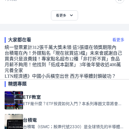
看更多
大家都在看
看更多
統一發票累計312張千萬大獎未領 這5張還在領獎期限內
台積電在內！外媒點名「現在就買這3檔」未來會感謝自己
買貴只是浪費錢！專家點名超市12種「非打折不買」食品
月薪不夠用！他找到「低成本副業」 3年後年營收近400萬
元養全家
LTN經濟通》中國小兵橫空出世 西方半導體封鎖破功？
精選專題
ETF教室
ETF是什麼？ETF投資如何入門？本系列專題文章將會告訴你新手必須知道的ETF基礎知識。
台積電
台積電（tSMC；股票代號2330）是全球領先的半導體代工公司，成立於1987年，總部位於台灣新竹。且已於美國、日本、德國及中國設廠，台積電是全球首家專業積體電路製造服務公司，也是全球最先進和最大規模的半導體代工廠。