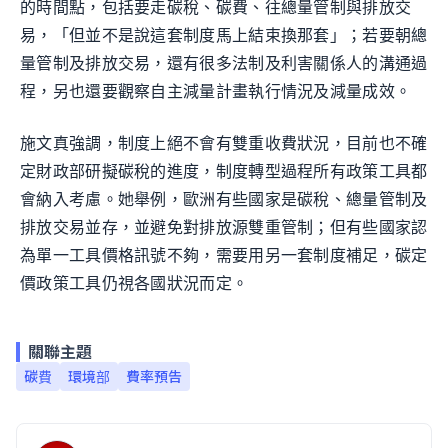
的時間點，包括要走碳稅、碳費、往總量管制與排放交
易，「但並不是說這套制度馬上結束換那套」；若要朝總
量管制及排放交易，還有很多法制及利害關係人的溝通過
程，另也還要觀察自主減量計畫執行情況及減量成效。
施文真強調，制度上絕不會有雙重收費狀況，目前也不確
定財政部研擬碳稅的進度，制度轉型過程所有政策工具都
會納入考慮。她舉例，歐洲有些國家是碳稅、總量管制及
排放交易並存，並避免對排放源雙重管制；但有些國家認
為單一工具價格訊號不夠，需要用另一套制度補足，碳定
價政策工具仍視各國狀況而定。
關聯主題
碳費
環境部
費率預告