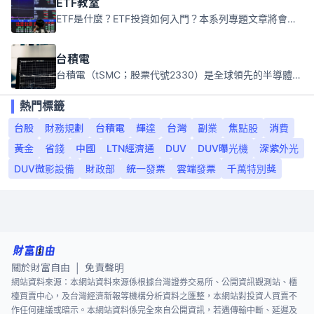
ETF教室
ETF是什麼？ETF投資如何入門？本系列專題文章將會告訴你新手必須知道的ETF基礎知識。
台積電
台積電（tSMC；股票代號2330）是全球領先的半導體代工公司，成立於1987年，總部位於台灣新竹。且已於美國、日本、德國及中國設廠，台積電是全球首家專業積體電路製造服務公司，也是全球最先進和最大規模的半導體代工廠。
熱門標籤
台股
財務規劃
台積電
輝達
台灣
副業
焦點股
消費
黃金
省錢
中國
LTN經濟通
DUV
DUV曝光機
深紫外光
DUV微影設備
財政部
統一發票
雲端發票
千萬特別獎
關於財富自由
免責聲明
|
網站資料來源：本網站資料來源係根據台灣證券交易所、公開資訊觀測站、櫃
檯買賣中心，及台灣經濟新報等機構分析資料之匯整，本網站對投資人買賣不
作任何建議或暗示。本網站資料係完全來自公開資訊，若遇傳輸中斷、延遲及