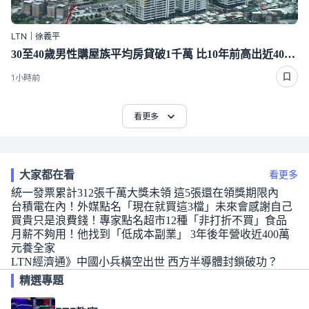
LTN｜徐義平
30至40歲男性購屋族平均房貸破1千萬 比10年前高出近400萬
1小時前
看更多
大家都在看
看更多
統一發票累計312張千萬大獎未領 這5張還在領獎期限內
台積電在內！外媒點名「現在就買這3檔」未來會感謝自己
買貴只是浪費錢！專家點名超市12種「非打折不買」食品
月薪不夠用！他找到「低成本副業」 3年後年營收近400萬
元養全家
LTN經濟通》中國小兵橫空出世 西方半導體封鎖破功？
精選專題