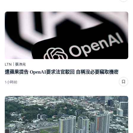
LTN｜張沛元
遭蘋果提告 OpenAI要求法官駁回 自稱沒必要竊取機密
1小時前