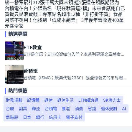
統一發票累計312張千萬大獎未領 這5張還在領獎期限內
台積電在內！外媒點名「現在就買這3檔」未來會感謝自己
買貴只是浪費錢！專家點名超市12種「非打折不買」食品
月薪不夠用！他找到「低成本副業」 3年後年營收近400萬
元養全家
精選專題
ETF教室
ETF是什麼？ETF投資如何入門？本系列專題文章將會告訴你新手必須知道的ETF基礎知識。
台積電
台積電（tSMC；股票代號2330）是全球領先的半導體代工公司，成立於1987年，總部位於台灣新竹。且已於美國、日本、德國及中國設廠，台積電是全球首家專業積體電路製造服務公司，也是全球最先進和最大規模的半導體代工廠。
熱門標籤
財務規劃
記憶體
退休
退休生活
LTN經濟通
SK海力士
台股
副業
輝達
台積電
養老
消費
省錢
退休規劃
AI
焦點股
日本
銀行
信用卡
電子支付