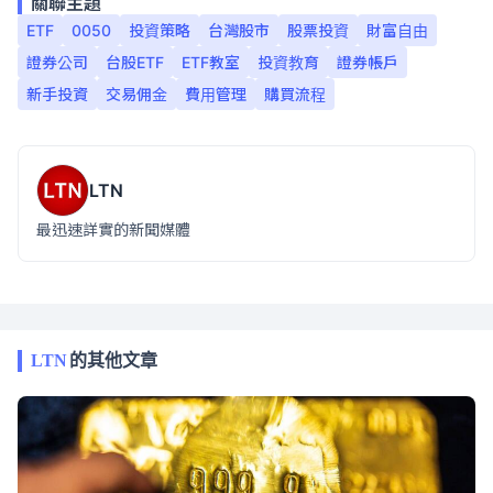
關聯主題
ETF
0050
投資策略
台灣股市
股票投資
財富自由
證券公司
台股ETF
ETF教室
投資教育
證券帳戶
新手投資
交易佣金
費用管理
購買流程
LTN
最迅速詳實的新聞媒體
LTN
的其他文章