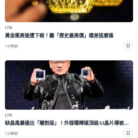
LTN
黃金衝高後遭下殺！離「歷史最高價」還差這麼遠
1小時前
LTN
缺晶風暴逼出「閹割版」！外媒曝輝達頂級AI晶片傳被迫降規
1小時前