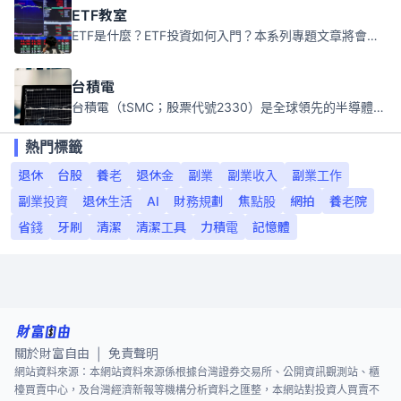
ETF教室
ETF是什麼？ETF投資如何入門？本系列專題文章將會告訴你新手必須知道的ETF基礎知識。
台積電
台積電（tSMC；股票代號2330）是全球領先的半導體代工公司，成立於1987年，總部位於台灣新竹。且已於美國、日本、德國及中國設廠，台積電是全球首家專業積體電路製造服務公司，也是全球最先進和最大規模的半導體代工廠。
熱門標籤
退休
台股
養老
退休金
副業
副業收入
副業工作
副業投資
退休生活
AI
財務規劃
焦點股
網拍
養老院
省錢
牙刷
清潔
清潔工具
力積電
記憶體
關於財富自由
免責聲明
|
網站資料來源：本網站資料來源係根據台灣證券交易所、公開資訊觀測站、櫃
檯買賣中心，及台灣經濟新報等機構分析資料之匯整，本網站對投資人買賣不