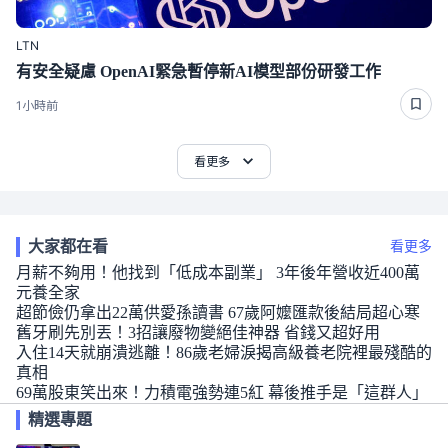
LTN
有安全疑慮 OpenAI緊急暫停新AI模型部份研發工作
1小時前
看更多
大家都在看
看更多
月薪不夠用！他找到「低成本副業」 3年後年營收近400萬
元養全家
超節儉仍拿出22萬供愛孫讀書 67歲阿嬤匯款後結局超心寒
舊牙刷先別丟！3招讓廢物變絕佳神器 省錢又超好用
入住14天就崩潰逃離！86歲老婦淚揭高級養老院裡最殘酷的
真相
69萬股東笑出來！力積電強勢連5紅 幕後推手是「這群人」
精選專題