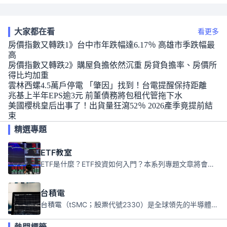
大家都在看
看更多
房價指數又轉跌1》台中市年跌幅達6.17％ 高雄市季跌幅最
高
房價指數又轉跌2》購屋負擔依然沉重 房貸負擔率、房價所
得比均加重
雲林西螺4.5萬戶停電 「肇因」找到！台電提醒保持距離
兆基上半年EPS逾3元 前董債務將包租代管拖下水
美國櫻桃皇后出事了！出貨量狂瀉52％ 2026產季竟提前結
束
精選專題
ETF教室
ETF是什麼？ETF投資如何入門？本系列專題文章將會告訴你新手必須知道的ETF基礎知識。
台積電
台積電（tSMC；股票代號2330）是全球領先的半導體代工公司，成立於1987年，總部位於台灣新竹。且已於美國、日本、德國及中國設廠，台積電是全球首家專業積體電路製造服務公司，也是全球最先進和最大規模的半導體代工廠。