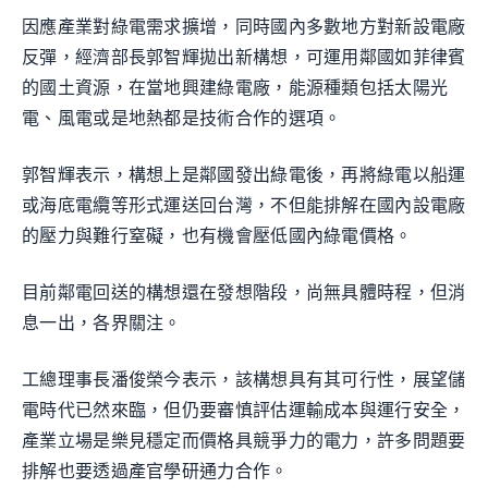
因應產業對綠電需求擴增，同時國內多數地方對新設電廠
反彈，經濟部長郭智輝拋出新構想，可運用鄰國如菲律賓
的國土資源，在當地興建綠電廠，能源種類包括太陽光
電、風電或是地熱都是技術合作的選項。
郭智輝表示，構想上是鄰國發出綠電後，再將綠電以船運
或海底電纜等形式運送回台灣，不但能排解在國內設電廠
的壓力與難行窒礙，也有機會壓低國內綠電價格。
目前鄰電回送的構想還在發想階段，尚無具體時程，但消
息一出，各界關注。
工總理事長潘俊榮今表示，該構想具有其可行性，展望儲
電時代已然來臨，但仍要審慎評估運輸成本與運行安全，
產業立場是樂見穩定而價格具競爭力的電力，許多問題要
排解也要透過產官學研通力合作。