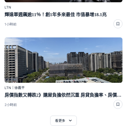
LTN
輝達單週飆逾11％！創1年多來最佳 市值暴增18.1兆
1小時前
LTN｜徐義平
房價指數又轉跌2》購屋負擔依然沉重 房貸負擔率、房價所得比均加重
2小時前
看更多