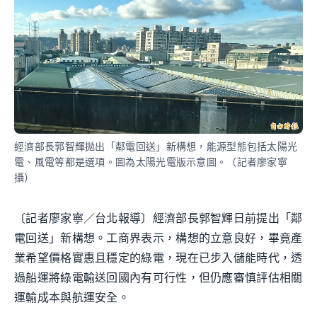
經濟部長郭智輝拋出「鄰電回送」新構想，能源型態包括太陽光
電、風電等都是選項。圖為太陽光電版示意圖。（記者廖家寧
攝）
〔記者廖家寧／台北報導〕經濟部長郭智輝日前提出「鄰
電回送」新構想。工商界表示，構想的立意良好，畢竟產
業希望價格實惠且穩定的綠電，現在已步入儲能時代，透
過船運將綠電輸送回國內有可行性，但仍應審慎評估相關
運輸成本與航運安全。