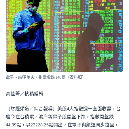
電子、航運熄火，指數收跌148點（資料照）
高佳菁／核稿編輯
〔財經頻道／綜合報導〕美股4大指數週一全面收黑，台
股今在台積電、鴻海等電子股開盤下跌，指數開盤跌
44.99點，以23228.26點開出，在電子與航運同步拉回，