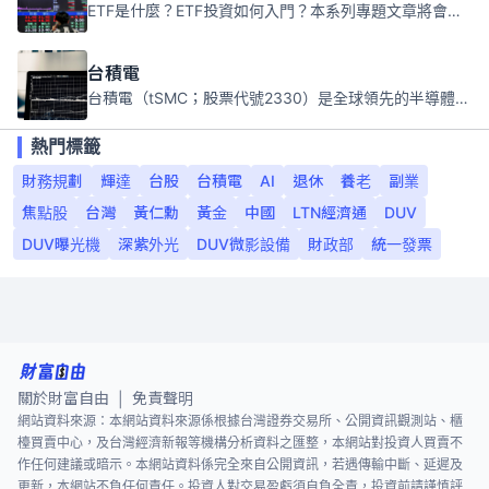
ETF是什麼？ETF投資如何入門？本系列專題文章將會告訴你新手必須知道的ETF基礎知識。
台積電
台積電（tSMC；股票代號2330）是全球領先的半導體代工公司，成立於1987年，總部位於台灣新竹。且已於美國、日本、德國及中國設廠，台積電是全球首家專業積體電路製造服務公司，也是全球最先進和最大規模的半導體代工廠。
熱門標籤
財務規劃
輝達
台股
台積電
AI
退休
養老
副業
焦點股
台灣
黃仁勳
黃金
中國
LTN經濟通
DUV
DUV曝光機
深紫外光
DUV微影設備
財政部
統一發票
關於財富自由
免責聲明
|
網站資料來源：本網站資料來源係根據台灣證券交易所、公開資訊觀測站、櫃
檯買賣中心，及台灣經濟新報等機構分析資料之匯整，本網站對投資人買賣不
作任何建議或暗示。本網站資料係完全來自公開資訊，若遇傳輸中斷、延遲及
更新，本網站不負任何責任。投資人對交易盈虧須自負全責，投資前請謹慎評