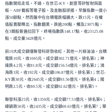
指數開低走低，不過，在世芯-KY、創意等矽智財與面
板、ABF載板等電子股，及金融股逆揚，早盤指數一度小
漲50餘點，然而盤中在台積電跌幅擴大，跌15元，在權
值股賣壓釋出，指數翻黑，跌逾200點，觸及23071點，
在3類股普遍拉回下，終場指數跌148.17點，收23125.08
點，成交量3428億元。
前10大成交額僅聯發科逆勢收紅，其他一片綠油油，台積
電跌10元，收1065元，成交額302.71億元，排名第1；神
達跌4.2元，收81.8元，成交額156.54億元，排名第2；鴻
海跌3元，收192元，成交額106.87億元，排名第3；世芯-
KY跌30元，收2645元，成交額93.56億元，排名第4；陽
明跌2.5元，收80.5元，成交額92.62億元，排名第5。
聯發科漲25元，收1350元，成交額77.53億元，排名第6；
緯穎跌50元，收2435元，成交額69.63億元，排名第7；華