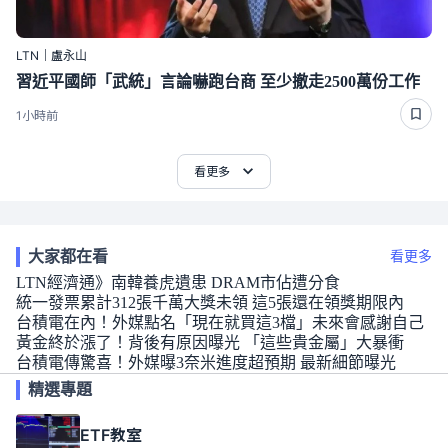
LTN｜盧永山
習近平國師「武統」言論嚇跑台商 至少撤走2500萬份工作
1小時前
看更多
大家都在看
看更多
LTN經濟通》南韓養虎遺患 DRAM市佔遭分食
統一發票累計312張千萬大獎未領 這5張還在領獎期限內
台積電在內！外媒點名「現在就買這3檔」未來會感謝自己
黃金終於漲了！背後有原因曝光 「這些貴金屬」大暴衝
台積電傳驚喜！外媒曝3奈米進度超預期 最新細節曝光
精選專題
ETF教室