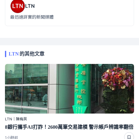
LTN
最迅速詳實的新聞媒體
LTN
的其他文章
LTN｜陳梅英
8銀行攜手AI打詐！2600萬筆交易建模 警示帳戶辨識率翻倍
1小時前