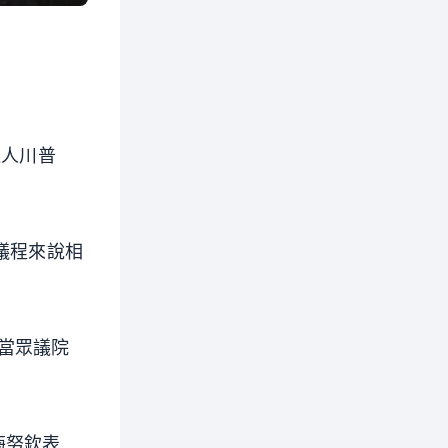
選人川普
。
議程來說相
當眾議院
梅努欽表