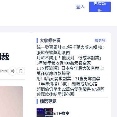
免費註
登入
冊
大家都在看
看更多
統一發票累計312張千萬大獎未領 這5
張還在領獎期限內
制裁
月薪不夠用！他找到「低成本副業」
3年後年營收近400萬元養全家
LTN經濟通》日本今年最大破產案 上
02:20
萬商家應收款歸零
用1.6萬元開啟副業！31歲男靠自學
「半年海撈1.3億」 親曝成功心路
超節儉仍拿出22萬供愛孫讀書 67歲阿
嬤匯款後結局超心寒
精選專題
ETF教室