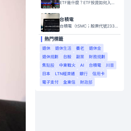
ETF是什麼？ETF投資如何入門？本系列專題文章將會告訴你新手必須知道的ETF基礎知識。
台積電
台積電（tSMC；股票代號2330）是全球領先的半導體代工公司，成立於1987年，總部位於台灣新竹。且已於美國、日本、德國及中國設廠，台積電是全球首家專業積體電路製造服務公司，也是全球最先進和最大規模的半導體代工廠。
熱門標籤
退休
退休生活
養老
退休金
退休規劃
台股
副業
財務規劃
焦點股
中東戰火
AI
台積電
川普
日本
LTN經濟通
銀行
信用卡
電子支付
全東信
財政部