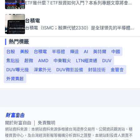
ETF是什麼？ETF投資如何入門？本系列專題文章將會告訴你新手必須知道的ETF基礎知識。
台積電
台積電（tSMC；股票代號2330）是全球領先的半導體代工公司，成立於1987年，總部位於台灣新竹。且已於美國、日本、德國及中國設廠，台積電是全球首家專業積體電路製造服務公司，也是全球最先進和最大規模的半導體代工廠。
熱門標籤
台股
美股
台積電
半導體
輝達
AI
英特爾
中國
焦點股
超微
AMD
中東戰火
LTN經濟通
DUV
DUV曝光機
深紫外光
DUV微影設備
封裝技術
金管會
外資賣超
關於財富自由
免責聲明
|
網站資料來源：本網站資料來源係根據台灣證券交易所、公開資訊觀測站、櫃
檯買賣中心，及台灣經濟新報等機構分析資料之匯整，本網站對投資人買賣不