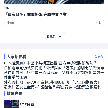
LTN
「這家日企」靠價格戰 完勝中資企業
1小時前
看更多
大家都在看
看更多
LTN經濟通》中國小兵橫空出世 西方半導體封鎖破功？
台積電罕見仿效英特爾！外媒提醒「這事」恐削弱領先優勢
黃仁勳自嘲「終生需要心理治療」父母不斷挑剔讓他學會一
件事受益無窮
外資殺紅眼！前7月淨賣超1兆4885億 創「史上同期最大」
獨家》國安基金第9次護盤名單揭曉 買進8檔股票全數獲利
精選專題
ETF教室