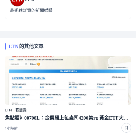
最迅速詳實的新聞媒體
LTN
的其他文章
LTN｜張慧雯
焦點股》00708L：金價飆上每盎司4200美元 黃金ETF大漲逾7％
1小時前