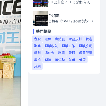
ETF是什麼？ETF投資如何入門？本系列專題文章將會告訴你新手必須知道的ETF基礎知識。
台積電
台積電（tSMC；股票代號2330）是全球領先的半導體代工公司，成立於1987年，總部位於台灣新竹。且已於美國、日本、德國及中國設廠，台積電是全球首家專業積體電路製造服務公司，也是全球最先進和最大規模的半導體代工廠。
熱門標籤
台股
退休
焦點股
財務規劃
養老
副業
副業收入
副業工作
副業投資
緯創
退休金
欣興
景碩
處置股票
網拍
輝達
黃仁勳
父母
省錢
牙刷