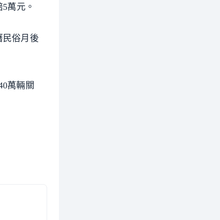
賠5萬元。
曆民俗月後
0萬輛關