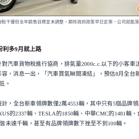
貨物稅干擾但全年銷售目標並未調整，期待政府政策早日定案，公司就能
盼利多9月就上路
對汽車貨物稅進行協商，排氣量2000c.c.以下的小客車
形容，消息一出，「汽車買氣瞬間凍結」，預估8月全台
新低。
統計，全台新車領牌數僅2萬4553輛，其中只有5個品牌
EXUS的2337輛、TESLA的1850輛、中華CMC的1481輛
牌量皆未達千輛，甚至有品牌領牌數下挫至不到100輛。