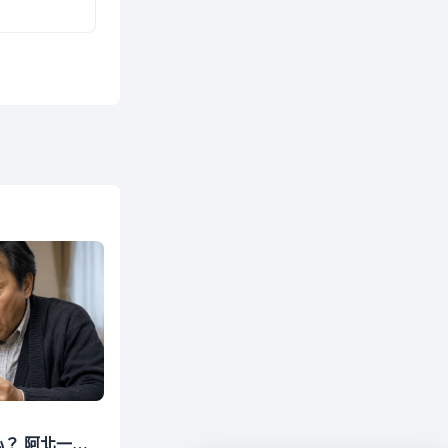
440萬退休金丟定存最安心？ 阿北一刷存摺超傻眼 3年利息僅1千多