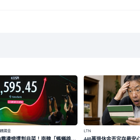
｜魏國金
LTN
Kospi震盪慘遭割韭菜！南韓「螞蟻雄兵」再度湧入華爾街