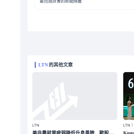
最迅速詳實的新聞媒體
LTN
的其他文章
LTN
LTN
美非農就業疲弱降低升息風險 歐股收紅