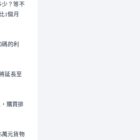
多少？等不
比1個月
加碼的利
，將延長至
主，購買排
5萬元貨物