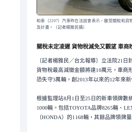
和泰（2207）汽車昨在法說會表示，雖受關稅和
及計畫。（記者楊雅民攝）
關稅未定凌遲 貨物稅減免又觀望 車商
〔記者楊雅民／台北報導〕立法院21日針
貨物稅最高減徵金額將達10萬元，車商
恐失守3萬輛，創2013年以來的12年來
根據監理站8月1日至25日的新車領牌數
1000輛。包括TOYOTA品牌8265輛、L
（HONDA）的1168輛，其餘品牌領