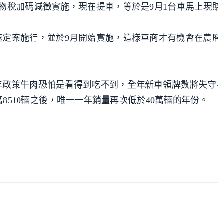
物稅加碼減徵實施，現在提車，等於是9月1台車馬上現
速定案施行，並於9月開始實施，這樣車商才有機會在農
政策牛肉恐怕是看得到吃不到，全年新車領牌數將失守4
萬8510輛之後，唯一一年銷量再次低於40萬輛的年份。