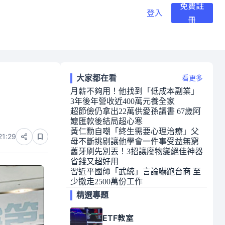
免費註
登入
冊
大家都在看
看更多
月薪不夠用！他找到「低成本副業」
3年後年營收近400萬元養全家
超節儉仍拿出22萬供愛孫讀書 67歲阿
嬤匯款後結局超心寒
黃仁勳自嘲「終生需要心理治療」父
21:29
母不斷挑剔讓他學會一件事受益無窮
舊牙刷先別丟！3招讓廢物變絕佳神器
省錢又超好用
習近平國師「武統」言論嚇跑台商 至
少撤走2500萬份工作
精選專題
ETF教室