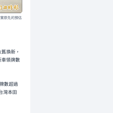
落實原先的預估
汰舊換新，
新車領牌數
領牌數超過
、台灣本田