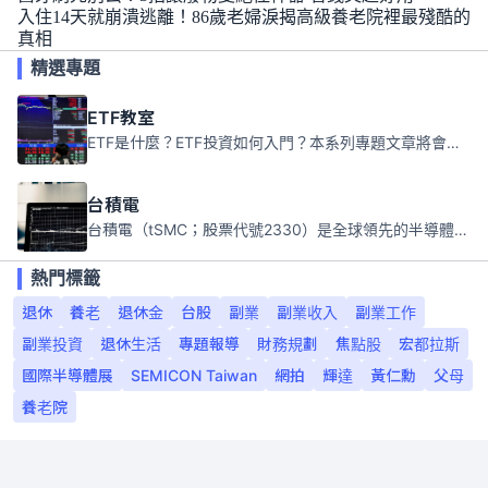
入住14天就崩潰逃離！86歲老婦淚揭高級養老院裡最殘酷的
真相
精選專題
ETF教室
ETF是什麼？ETF投資如何入門？本系列專題文章將會告訴你新手必須知道的ETF基礎知識。
台積電
台積電（tSMC；股票代號2330）是全球領先的半導體代工公司，成立於1987年，總部位於台灣新竹。且已於美國、日本、德國及中國設廠，台積電是全球首家專業積體電路製造服務公司，也是全球最先進和最大規模的半導體代工廠。
熱門標籤
退休
養老
退休金
台股
副業
副業收入
副業工作
副業投資
退休生活
專題報導
財務規劃
焦點股
宏都拉斯
國際半導體展
SEMICON Taiwan
網拍
輝達
黃仁勳
父母
養老院