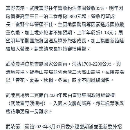
富野表示，武陵富野往年營收約佔集團營收35%，明年因
房價提高至平日一泊二食每房5800元起，營收可望成
長，富野今年營運不佳，主因地震颱風等因素造成國旅嚴
重衰退，加上境外旅客不如預期，上半年虧損1.18元；展
望明年預期國旅將回溫及境外旅客成長，加上集團新館陸
續加入營運，對業績成長抱持審慎樂觀。
武陵農場位於雪霸國家公園內，海拔1700-2200公尺，與
清境農場、福壽山農場並列台灣三大高山農場，武陵農場
以「春花、夏果、秋楓、冬雪」四季不同風貌聞名。
武陵農場第二賓館自2023年起由富野集團取得經營權
（武陵富野渡假村），入園人次屢創新高，每年楓葉季與
櫻花季更是一房難求。
武陵第二賓館2023年8月31日委外經營期滿並重新委外招