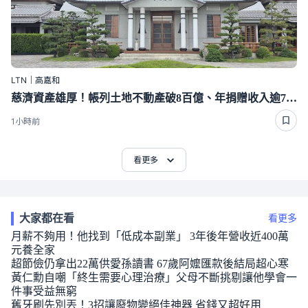
LTN｜高嘉和
慈濟資產雄厚！帳列土地不動產破8百億、年捐贈收入逾70億
1小時前
看更多
大家都在看
看更多
月薪不夠用！他找到「低成本副業」 3年後年營收近400萬
元養全家
超節儉仍拿出22萬供愛孫讀書 67歲阿嬤匯款後結局超心寒
黃仁勳自嘲「終生需要心理治療」父母不斷挑剔讓他學會一
件事受益無窮
舊牙刷先別丟！3招讓廢物變絕佳神器 省錢又超好用