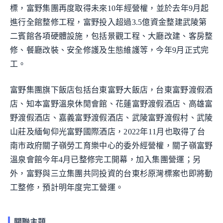
標，富野集團再度取得未來10年經營權，並於去年9月起
進行全館整修工程，富野投入超過3.5億資金整建武陵第
二賓館各項硬體設施，包括景觀工程、大廳改建、客房整
修、餐廳改裝、安全修護及生態維護等，今年9月正式完
工。
富野集團旗下飯店包括台東富野大飯店，台東富野渡假酒
店、知本富野溫泉休閒會館、花蓮富野渡假酒店、高雄富
野渡假酒店、嘉義富野渡假酒店、武陵富野渡假村、武陵
山莊及緬甸仰光富野國際酒店，2022年11月也取得了台
南市政府關子嶺勞工育樂中心的委外經營權，關子嶺富野
溫泉會館今年4月已整修完工開幕，加入集團營運；另
外，富野與三立集團共同投資的台東杉原灣標案也即將動
工整修，預計明年度完工營運。
關聯主題