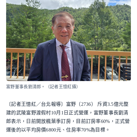
富野董事長劉清郎。（記者王憶紅攝）
〔記者王憶紅／台北報導〕富野（2736） 斥資3.5億元整
建的武陵富野渡假村10月1日正式營運，富野董事長劉清
郎表示，日前開放楓葉季訂房，目前訂房率60%，正式營
運後的以平均房價6800元、住房率70%為目標。