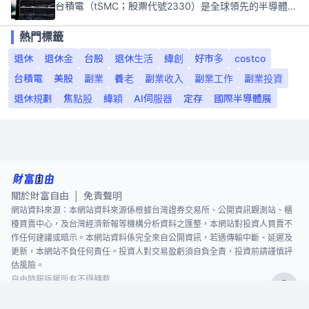
台積電（tSMC；股票代號2330）是全球領先的半導體代工公司，成立於1987年，總部位於台灣新竹。且已於美國、日本、德國及中國設廠，台積電是全球首家專業積體電路製造服務公司，也是全球最先進和最大規模的半導體代工廠。
熱門標籤
退休
退休金
台股
退休生活
緯創
好市多
costco
台積電
美股
副業
養老
副業收入
副業工作
副業投資
退休規劃
焦點股
緯穎
AI伺服器
定存
國際半導體展
關於財富自由
免責聲明
|
網站資料來源：本網站資料來源係根據台灣證券交易所、公開資訊觀測站、櫃
檯買賣中心，及台灣經濟新報等機構分析資料之匯整，本網站對投資人買賣不
作任何建議或暗示。本網站資料係完全來自公開資訊，若遇傳輸中斷、延遲及
更新，本網站不負任何責任。投資人對交易盈虧須自負全責，投資前請謹慎評
估風險。
自由時報版權所有不得轉載
©
2026
The Liberty Times. All Rights Reserved.