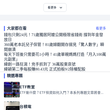
看更多
大家都在看
看更多
錢包只剩24元！71歲獨居阿嬤公開極限省錢術 撐到年金發
放日
360萬老本託兒子保管！81歲婦翻開存摺見「驚人數字」瞬
間崩潰
每天下班後只需要花1小時！41歲單親媽媽打造「月入100萬
元副業」
緯創一路狂瀉！兇手抓到了 36萬股東哀號
緯穎第二季每股賺80.43元 正式拍板9/2除權配股
精選專題
ETF教室
ETF是什麼？ETF投資如何入門？本系列專題文章將會告訴你新手必須知道的ETF基礎知識。
台積電