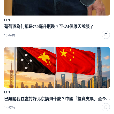
LTN
葡萄酒為何都是750毫升瓶裝？至少4個原因說服了
1小時前
LTN
巴紐關我駐處討好北京換到什麼？中國「投資支票」至今沒看到金額
1小時前