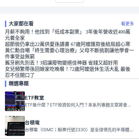
大家都在看
看更多
月薪不夠用！他找到「低成本副業」 3年後年營收近400萬
元養全家
超節儉仍拿出22萬供愛孫讀書 67歲阿嬤匯款後結局超心寒
黃仁勳自嘲「終生需要心理治療」父母不斷挑剔讓他學會一
件事受益無窮
舊牙刷先別丟！3招讓廢物變絕佳神器 省錢又超好用
女兒頻繁帶孫回娘家吃晚餐！72歲阿嬤退休生活大亂 最後
忍不住開口了
精選專題
ETF教室
ETF是什麼？ETF投資如何入門？本系列專題文章將會告訴你新手必須知道的ETF基礎知識。
台積電
台積電（tSMC；股票代號2330）是全球領先的半導體代工公司，成立於1987年，總部位於台灣新竹。且已於美國、日本、德國及中國設廠，台積電是全球首家專業積體電路製造服務公司，也是全球最先進和最大規模的半導體代工廠。