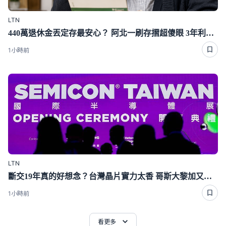
LTN
440萬退休金丟定存最安心？ 阿北一刷存摺超傻眼 3年利息僅1千多
1小時前
LTN
斷交19年真的好想念？台灣晶片實力太香 哥斯大黎加又要來台了
1小時前
看更多