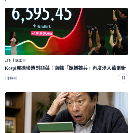
LTN｜魏國金
Kospi震盪慘遭割韭菜！南韓「螞蟻雄兵」再度湧入華爾街
1小時前