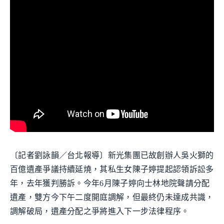
〔記者劉詠韻／台北報導〕新光集團已故創辦人吳火獅的
百億遺產爭議持續延燒，其私生女陳子婷提起認領訴訟多
年，去年獲判勝訴。今年6月陳子婷向士林地院聲請分配
遺產，雙方今下午二度開庭調解，但最終仍未達成共識，
調解破局，遺產分配之爭將進入下一步法律程序。