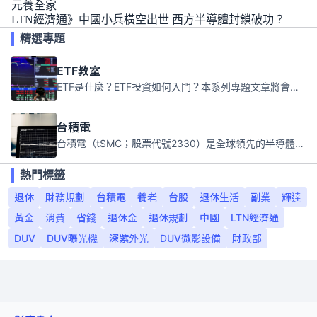
元養全家
LTN經濟通》中國小兵橫空出世 西方半導體封鎖破功？
精選專題
ETF教室
ETF是什麼？ETF投資如何入門？本系列專題文章將會告訴你新手必須知道的ETF基礎知識。
台積電
台積電（tSMC；股票代號2330）是全球領先的半導體代工公司，成立於1987年，總部位於台灣新竹。且已於美國、日本、德國及中國設廠，台積電是全球首家專業積體電路製造服務公司，也是全球最先進和最大規模的半導體代工廠。
熱門標籤
退休
財務規劃
台積電
養老
台股
退休生活
副業
輝達
黃金
消費
省錢
退休金
退休規劃
中國
LTN經濟通
DUV
DUV曝光機
深紫外光
DUV微影設備
財政部