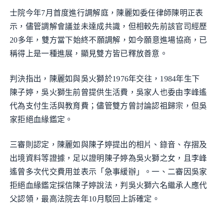
士院今年7月首度進行調解庭，陳麗如委任律師陳明正表
示，儘管調解會議並未達成共識，但相較先前該官司經歷
20多年，雙方當下始終不願調解，如今願意進場協商，已
稱得上是一種進展，顯見雙方皆已釋放善意。
判決指出，陳麗如與吳火獅於1976年交往，1984年生下
陳子婷，吳火獅生前曾提供生活費，吳家人也委由李峰遙
代為支付生活與教育費；儘管雙方曾討論認祖歸宗，但吳
家拒絕血緣鑑定。
三審則認定，陳麗如與陳子婷提出的相片、錄音、存摺及
出境資料等證據，足以證明陳子婷為吳火獅之女，且李峰
遙曾多次代交費用並表示「急事緩辦」。一、二審因吳家
拒絕血緣鑑定採信陳子婷說法，判吳火獅六名繼承人應代
父認領，最高法院去年10月駁回上訴確定。