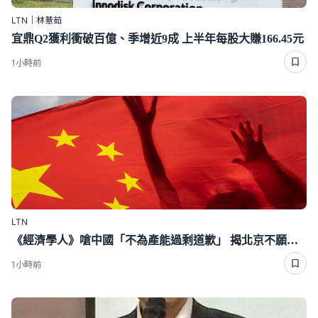
LTN｜林薏茹
宜鼎Q2獲利衝破百億、季增近9成 上半年每股大賺166.45元
1小時前
LTN
《經濟學人》嗆中國「不為產能過剩道歉」 揭北京不願面對1真相
1小時前