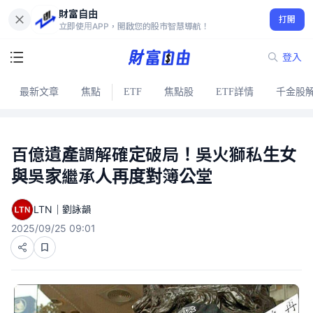
財富自由
打開
立即使用APP，開啟您的股市智慧導航！
登入
最新文章
焦點
ETF
焦點股
ETF詳情
千金股
百億遺產調解確定破局！吳火獅私生女
與吳家繼承人再度對簿公堂
LTN｜劉詠韻
2025/09/25 09:01