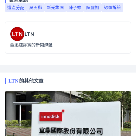
遺產分配
吳火獅
新光集團
陳子婷
陳麗如
認領訴訟
LTN
最迅速詳實的新聞媒體
LTN
的其他文章