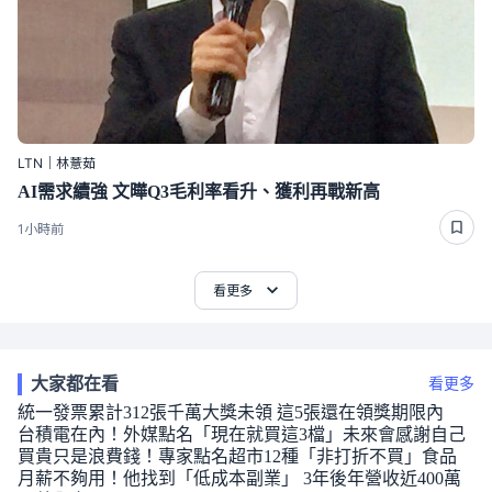
LTN｜林薏茹
AI需求續強 文曄Q3毛利率看升、獲利再戰新高
1小時前
看更多
大家都在看
看更多
統一發票累計312張千萬大獎未領 這5張還在領獎期限內
台積電在內！外媒點名「現在就買這3檔」未來會感謝自己
買貴只是浪費錢！專家點名超市12種「非打折不買」食品
月薪不夠用！他找到「低成本副業」 3年後年營收近400萬