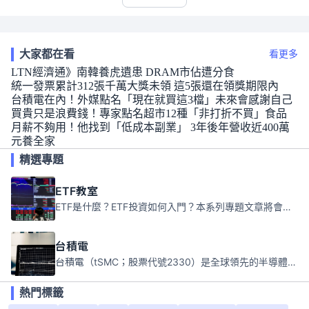
大家都在看
看更多
LTN經濟通》南韓養虎遺患 DRAM市佔遭分食
統一發票累計312張千萬大獎未領 這5張還在領獎期限內
台積電在內！外媒點名「現在就買這3檔」未來會感謝自己
買貴只是浪費錢！專家點名超市12種「非打折不買」食品
月薪不夠用！他找到「低成本副業」 3年後年營收近400萬
元養全家
精選專題
ETF教室
ETF是什麼？ETF投資如何入門？本系列專題文章將會告訴你新手必須知道的ETF基礎知識。
台積電
台積電（tSMC；股票代號2330）是全球領先的半導體代工公司，成立於1987年，總部位於台灣新竹。且已於美國、日本、德國及中國設廠，台積電是全球首家專業積體電路製造服務公司，也是全球最先進和最大規模的半導體代工廠。
熱門標籤