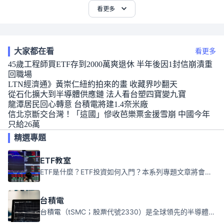
看更多
大家都在看
看更多
45歲工程師買ETF存到2000萬爽退休 半年後因1封信崩潰重
回職場
LTN經濟通》黃崇仁紐約拍來的畫 收藏界吵翻天
從石化擴大到半導體供應鏈 法人看台塑四寶變九寶
龍潭居民回心轉意 台積電將建1.4奈米廠
信北京斷交台灣！「這國」慘收芭樂票金援雪崩 中國今年
只給26萬
精選專題
ETF教室
ETF是什麼？ETF投資如何入門？本系列專題文章將會告訴你新手必須知道的ETF基礎知識。
台積電
台積電（tSMC；股票代號2330）是全球領先的半導體代工公司，成立於1987年，總部位於台灣新竹。且已於美國、日本、德國及中國設廠，台積電是全球首家專業積體電路製造服務公司，也是全球最先進和最大規模的半導體代工廠。