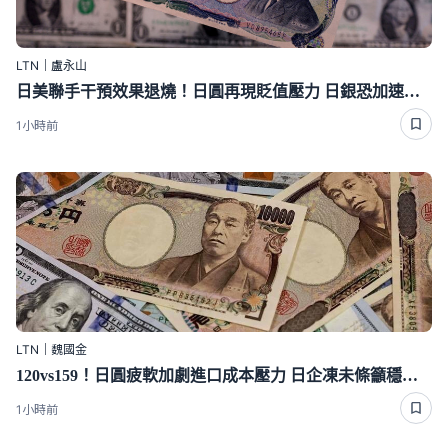
LTN｜盧永山
日美聯手干預效果退燒！日圓再現貶值壓力 日銀恐加速升息
1小時前
LTN｜魏國金
120vs159！日圓疲軟加劇進口成本壓力 日企凍未條籲穩匯市
1小時前