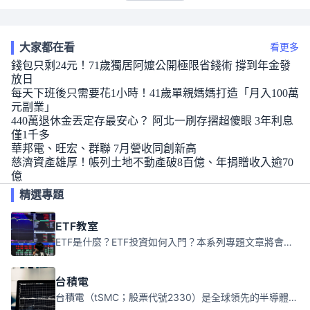
大家都在看
看更多
錢包只剩24元！71歲獨居阿嬤公開極限省錢術 撐到年金發
放日
每天下班後只需要花1小時！41歲單親媽媽打造「月入100萬
元副業」
440萬退休金丟定存最安心？ 阿北一刷存摺超傻眼 3年利息
僅1千多
華邦電、旺宏、群聯 7月營收同創新高
慈濟資產雄厚！帳列土地不動產破8百億、年捐贈收入逾70
億
精選專題
ETF教室
ETF是什麼？ETF投資如何入門？本系列專題文章將會告訴你新手必須知道的ETF基礎知識。
台積電
台積電（tSMC；股票代號2330）是全球領先的半導體代工公司，成立於1987年，總部位於台灣新竹。且已於美國、日本、德國及中國設廠，台積電是全球首家專業積體電路製造服務公司，也是全球最先進和最大規模的半導體代工廠。