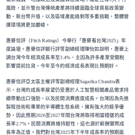
風險，並示警台灣傳統產業將持續面臨全球貿易政策變
動、新台幣升值，以及區域產能過剩等多重挑戰，整體營
運環境將更加嚴峻。
惠譽信評（Fitch Ratings）今舉行「惠譽看台灣2025」年
度論壇。惠譽信評銀行評等副總經理陳怡如說明，惠譽上
調台灣今年經濟成長率至3.4%，主因為許多產業受關稅
影響提前拉貨，今年至今的經濟成長表現比預期好。
惠譽信評亞太區主權評等副總經理Sagarika Chandra表
示，台灣的成長率展望仍受惠於人工智慧相關產品需求持
續帶動出口強勁，以及民間消費適度成長。台灣因為先進
製程技術和專業的半導體生態系統，擁有強大的競爭優
勢，因此預期2026至2027年間台灣將取得相當穩健的成
長率2.7%。民間消費將維持韌性，這也源於薪酬實際成
長率為正值。我們對台灣2025年下半年成長率的預期面