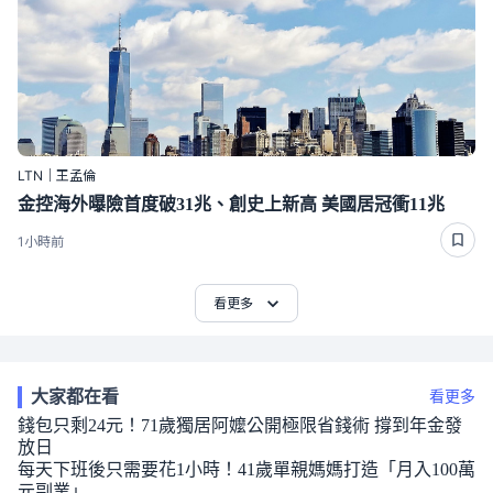
LTN｜王孟倫
金控海外曝險首度破31兆、創史上新高 美國居冠衝11兆
1小時前
看更多
大家都在看
看更多
錢包只剩24元！71歲獨居阿嬤公開極限省錢術 撐到年金發
放日
每天下班後只需要花1小時！41歲單親媽媽打造「月入100萬
元副業」