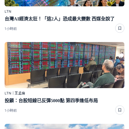
LTN
台灣AI經濟太狂！「這2人」恐成最大變數 西媒全說了
1小時前
LTN｜王孟倫
投顧：台股短線已反彈5000點 第四季逢低布局
1小時前