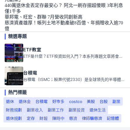
440萬退休金丟定存最安心？ 阿北一刷存摺超傻眼 3年利息
僅1千多
華邦電、旺宏、群聯 7月營收同創新高
慈濟資產雄厚！帳列土地不動產破8百億、年捐贈收入逾70
億
精選專題
ETF教室
ETF是什麼？ETF投資如何入門？本系列專題文章將會告訴你新手必須知道的ETF基礎知識。
台積電
台積電（tSMC；股票代號2330）是全球領先的半導體代工公司，成立於1987年，總部位於台灣新竹。且已於美國、日本、德國及中國設廠，台積電是全球首家專業積體電路製造服務公司，也是全球最先進和最大規模的半導體代工廠。
熱門標籤
退休
退休金
台積電
好市多
costco
美股
台股
副業
財務規劃
副業收入
副業工作
副業投資
退休生活
退休規劃
定存
財報
陳時中
慈濟
律師騙慈濟
記憶體