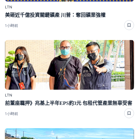
LTN
美砸近千億投資關鍵礦產 川普：奪回礦業強權
1小時前
LTN
前董座羈押》兆基上半年EPS約3元 包租代管產業無辜受害
1小時前