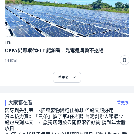
LTN
CPPA仍難取代FIT 能源署：光電躉購暫不退場
1小時前
看更多
大家都在看
看更多
舊牙刷先別丟！3招讓廢物變絕佳神器 省錢又超好用
資本接力賽》「貢茶」換了第4任老闆 台灣創辦人賺最少
錢包只剩24元！71歲獨居阿嬤公開極限省錢術 撐到年金發
放日