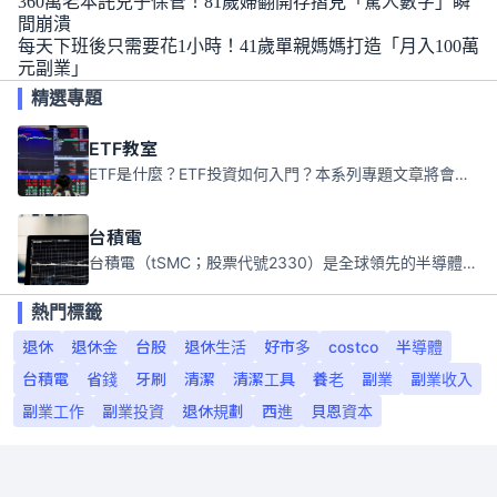
360萬老本託兒子保管！81歲婦翻開存摺見「驚人數字」瞬
間崩潰
每天下班後只需要花1小時！41歲單親媽媽打造「月入100萬
元副業」
精選專題
ETF教室
ETF是什麼？ETF投資如何入門？本系列專題文章將會告訴你新手必須知道的ETF基礎知識。
台積電
台積電（tSMC；股票代號2330）是全球領先的半導體代工公司，成立於1987年，總部位於台灣新竹。且已於美國、日本、德國及中國設廠，台積電是全球首家專業積體電路製造服務公司，也是全球最先進和最大規模的半導體代工廠。
熱門標籤
退休
退休金
台股
退休生活
好市多
costco
半導體
台積電
省錢
牙刷
清潔
清潔工具
養老
副業
副業收入
副業工作
副業投資
退休規劃
西進
貝恩資本