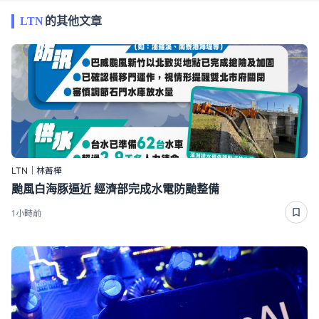
LTN
的其他文章
LTN｜林菁樺
颱風白海豚逼近 經濟部完成水電防颱整備
1小時前