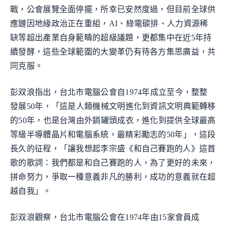
戰，公會展覽全面停擺，所幸已安然度過，但目前全球供
應鏈因地緣政治正在重組，AI、綠電碳排、人力資源稀
缺等超出產業自身範疇的超級議題，更都集中在近5年持
續發酵，這些全球範圍的大變革仍有待各方集思廣益，共
同克服。
彭双浪指出，台北市電腦公會自1974年成立至今，整整
發展50年，「這是人類機械文明進化到資訊文明典範轉移
的50年，也是台灣由外銷罐頭成衣，進化到提供全球最高
等級半導體晶片和電腦系統，最精彩勵志的50年」，這段
長久的征程，「讓我想起李宗盛《和自己賽跑的人》這首
歌的歌詞：我們都是和自己賽跑的人，為了更好的未來，
拼命努力，爭取一種意義非凡的勝利，成功的意義就在超
越自我」。
彭双浪觀察，台北市電腦公會在1974年由15家會員成