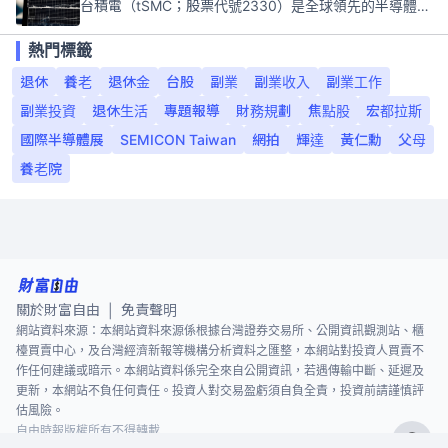
台積電（tSMC；股票代號2330）是全球領先的半導體代工公司，成立於1987年，總部位於台灣新竹。且已於美國、日本、德國及中國設廠，台積電是全球首家專業積體電路製造服務公司，也是全球最先進和最大規模的半導體代工廠。
熱門標籤
退休
養老
退休金
台股
副業
副業收入
副業工作
副業投資
退休生活
專題報導
財務規劃
焦點股
宏都拉斯
國際半導體展
SEMICON Taiwan
網拍
輝達
黃仁勳
父母
養老院
關於財富自由
免責聲明
|
網站資料來源：本網站資料來源係根據台灣證券交易所、公開資訊觀測站、櫃
檯買賣中心，及台灣經濟新報等機構分析資料之匯整，本網站對投資人買賣不
作任何建議或暗示。本網站資料係完全來自公開資訊，若遇傳輸中斷、延遲及
更新，本網站不負任何責任。投資人對交易盈虧須自負全責，投資前請謹慎評
估風險。
自由時報版權所有不得轉載