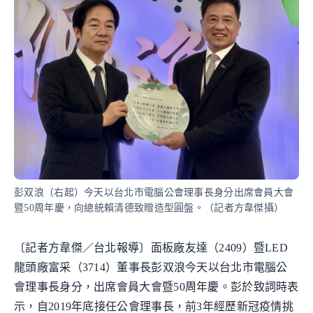
彭双浪（右起）今天以台北市電腦公會理事長身分出席會員大會
暨50周年慶，向總統賴清德致贈造型圓盤。（記者方韋傑攝）
〔記者方韋傑／台北報導〕面板廠友達（2409）暨LED
龍頭廠富采（3714）董事長彭双浪今天以台北市電腦公
會理事長身分，出席會員大會暨50周年慶。彭於致詞時表
示，自2019年底接任公會理事長，前3年經歷新冠疫情挑