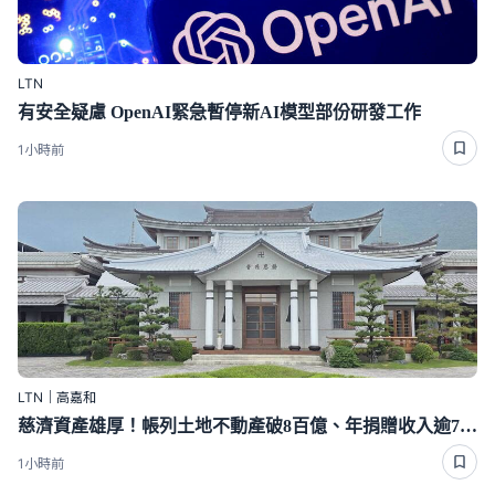
LTN
有安全疑慮 OpenAI緊急暫停新AI模型部份研發工作
1小時前
LTN｜高嘉和
慈濟資產雄厚！帳列土地不動產破8百億、年捐贈收入逾70億
1小時前