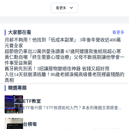
看更多
大家都在看
看更多
月薪不夠用！他找到「低成本副業」 3年後年營收近400萬
元養全家
超節儉仍拿出22萬供愛孫讀書 67歲阿嬤匯款後結局超心寒
黃仁勳自嘲「終生需要心理治療」父母不斷挑剔讓他學會一
件事受益無窮
舊牙刷先別丟！3招讓廢物變絕佳神器 省錢又超好用
入住14天就崩潰逃離！86歲老婦淚揭高級養老院裡最殘酷的
真相
精選專題
ETF教室
ETF是什麼？ETF投資如何入門？本系列專題文章將會告訴你新手必須知道的ETF基礎知識。
台積電