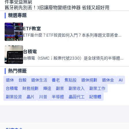
件事受益無窮
舊牙刷先別丟！3招讓廢物變絕佳神器 省錢又超好用
精選專題
ETF教室
ETF是什麼？ETF投資如何入門？本系列專題文章將會告訴你新手必須知道的ETF基礎知識。
台積電
台積電（tSMC；股票代號2330）是全球領先的半導體代工公司，成立於1987年，總部位於台灣新竹。且已於美國、日本、德國及中國設廠，台積電是全球首家專業積體電路製造服務公司，也是全球最先進和最大規模的半導體代工廠。
熱門標籤
退休
台股
退休生活
養老
焦點股
退休規劃
退休金
AI
台積電
財務規劃
輝達
副業
副業收入
副業工作
副業投資
晶片
川普
半導體
晶圓代工
記憶體