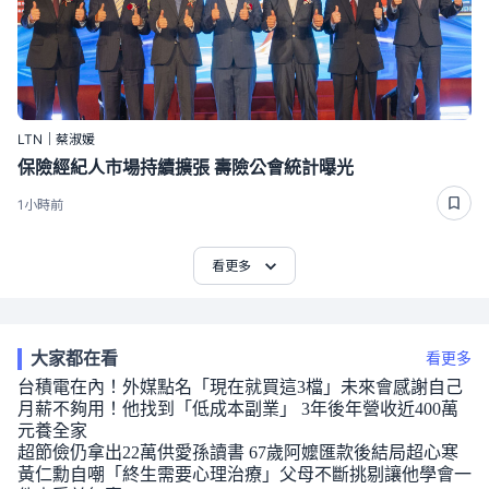
LTN｜蔡淑媛
保險經紀人市場持續擴張 壽險公會統計曝光
1小時前
看更多
大家都在看
看更多
台積電在內！外媒點名「現在就買這3檔」未來會感謝自己
月薪不夠用！他找到「低成本副業」 3年後年營收近400萬
元養全家
超節儉仍拿出22萬供愛孫讀書 67歲阿嬤匯款後結局超心寒
黃仁勳自嘲「終生需要心理治療」父母不斷挑剔讓他學會一