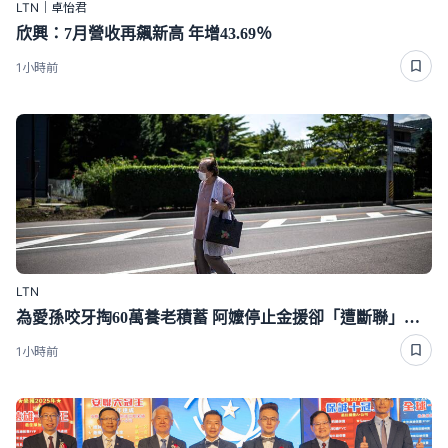
LTN｜卓怡君
欣興：7月營收再飆新高 年增43.69％
1小時前
LTN
為愛孫咬牙掏60萬養老積蓄 阿嬤停止金援卻「遭斷聯」下場好心酸
1小時前