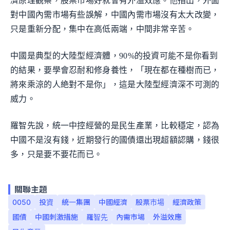
濟原理觀察，股票市場好就會有外溢效應。他指出，外面
對中國內需市場有些誤解，中國內需市場沒有太大改變，
只是重新分配，集中在高低兩端，中間非常辛苦。
中國是典型的大陸型經濟體，90%的投資可能不是你看到
的結果，要學會忍耐和修身養性，「現在都在種樹而已，
將來乘涼的人絶對不是你」，這是大陸型經濟深不可測的
威力。
羅智先說，統一中控經營的是民生產業，比較穩定，認為
中國不是沒有錢，近期發行的國債還出現超額認購，錢很
多，只是要不要花而已。
關聯主題
0050
投資
統一集團
中國經濟
股票市場
經濟政策
國債
中國刺激措施
羅智先
內需市場
外溢效應